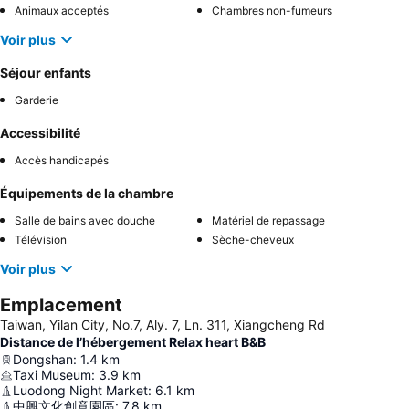
Animaux acceptés
Chambres non-fumeurs
Voir plus
Séjour enfants
Garderie
Accessibilité
Accès handicapés
Équipements de la chambre
Salle de bains avec douche
Matériel de repassage
Télévision
Sèche-cheveux
Voir plus
Emplacement
Taiwan, Yilan City, No.7, Aly. 7, Ln. 311, Xiangcheng Rd
Distance de l’hébergement Relax heart B&B
Dongshan
:
1.4
km
Taxi Museum
:
3.9
km
Luodong Night Market
:
6.1
km
中興文化創意園區
:
7.8
km