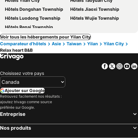
Hôtels Yilan City
Hôtels Taoyuan City
Hôtels Dongshan Township
Hôtels Jiaoxi Township
Hôtels Luodong Township
Hôtels Wujie Township
Hôtels Renai Township
Voir tous les hébergements pour Yilan City
Comparateur d’hôtels
Asie
Taiwan
Yilan
Yilan City
Relax heart B&B
Facebook
Twitter
Insta
Yo
Choisissez votre pays
Ajouter sur Google
Retrouvez facilement nos résultats :
ajoutez trivago comme source
préférée sur Google.
Entreprise
Nos produits