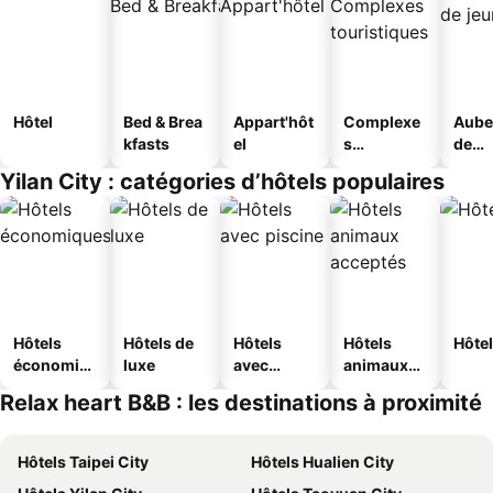
Hôtel
Bed & Brea
Appart'hôt
Complexe
Aube
kfasts
el
s
de
touristique
jeun
Yilan City : catégories d’hôtels populaires
s
Hôtels
Hôtels de
Hôtels
Hôtels
Hôtel
économiq
luxe
avec
animaux
ues
piscine
acceptés
Relax heart B&B : les destinations à proximité
Hôtels Taipei City
Hôtels Hualien City