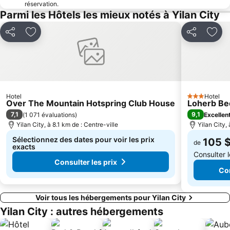
réservation.
Parmi les Hôtels les mieux notés à Yilan City
Partager
Ajouter à mes favoris
Partager
Ajou
Hotel
Hotel
3 Étoiles
Over The Mountain Hotspring Club House
Loherb Be
7,1
9,1
(
1 071 évaluations
)
Excellen
Yilan City, à 8.1 km de : Centre-ville
Yilan City, 
Sélectionnez des dates pour voir les prix
105 
de
exacts
Consulter 
Consulter les prix
Con
Voir tous les hébergements pour Yilan City
Yilan City : autres hébergements