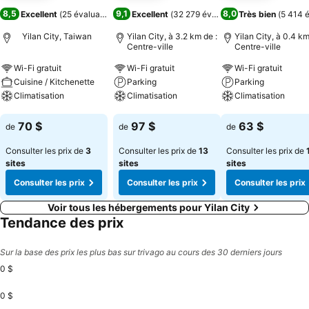
8,5
9,1
8,0
Excellent
(
25 évaluations
)
Excellent
(
32 279 évaluations
Très bien
)
(
5 414 é
Yilan City, Taiwan
Yilan City, à 3.2 km de :
Yilan City, à 0.4 km
Centre-ville
Centre-ville
Wi-Fi gratuit
Wi-Fi gratuit
Wi-Fi gratuit
Cuisine / Kitchenette
Parking
Parking
Climatisation
Climatisation
Climatisation
Consulter les prix
Consulter les prix
Consulter les pri
70 $
97 $
63 $
de
de
de
Consulter les prix de
3
Consulter les prix de
13
Consulter les prix de
sites
sites
sites
Consulter les prix
Consulter les prix
Consulter les prix
Voir tous les hébergements pour Yilan City
Tendance des prix
Sur la base des prix les plus bas sur trivago au cours des 30 derniers jours
0 $
0 $