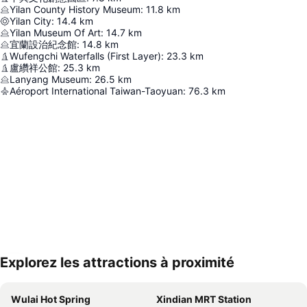
Yilan County History Museum
:
11.8
km
Yilan City
:
14.4
km
Yilan Museum Of Art
:
14.7
km
宜蘭設治紀念館
:
14.8
km
Wufengchi Waterfalls (First Layer)
:
23.3
km
盧纘祥公館
:
25.3
km
Lanyang Museum
:
26.5
km
Aéroport International Taiwan-Taoyuan
:
76.3
km
Explorez les attractions à proximité
Agrandir la carte
Wulai Hot Spring
Xindian MRT Station