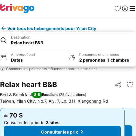
Favoris
Se con
Me
Voir tous les hébergements pour Yilan City
Destination
Relax heart B&B
Arrivée/départ
Personnes et chambres
Dates
2 personnes, 1 chambre
Comment les paiements influencent notre classement
Relax heart B&B
Partager
Aj
Bed & Breakfast
8,5
Excellent
(
25 évaluations
)
Taiwan, Yilan City, No.7, Aly. 7, Ln. 311, Xiangcheng Rd
70 $
70 $
de
de
Consulter les prix de
3 sites
Consulter les prix de
3 sites
Consulter les prix
Consulter les prix