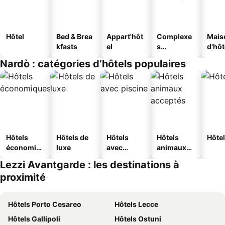
Hôtel
Bed & Brea
Appart'hôt
Complexe
Mais
kfasts
el
s
d'hô
touristique
Nardò : catégories d’hôtels populaires
s
Hôtels
Hôtels de
Hôtels
Hôtels
Hôtel
économiq
luxe
avec
animaux
ues
piscine
acceptés
Lezzi Avantgarde : les destinations à
proximité
Hôtels Porto Cesareo
Hôtels Lecce
Hôtels Gallipoli
Hôtels Ostuni