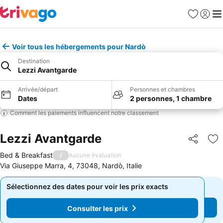
Favoris
Se con
Me
Voir tous les hébergements pour Nardò
Destination
Lezzi Avantgarde
Arrivée/départ
Personnes et chambres
Dates
2 personnes, 1 chambre
Comment les paiements influencent notre classement
Lezzi Avantgarde
Partager
Aj
Bed & Breakfast
/
Aucune évaluation
Via Giuseppe Marra, 4, 73048, Nardò, Italie
Sélectionnez des dates pour voir les prix exacts
Sélectionnez des dates pour voir les prix exacts
Consulter les prix
Consulter les prix