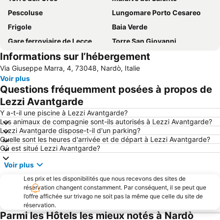
Pescoluse
Lungomare Porto Cesareo
Frigole
Baia Verde
Gare ferroviaire de Lecce
Torre San Giovanni
Informations sur l’hébergement
Punta della Suina
Promenade en bord de mer
Via Giuseppe Marra, 4, 73048, Nardò, Italie
Centro storico
Basilique de Sainte-Croix
Voir plus
San Foca Centro
Baia dei Turchi
Questions fréquemment posées à propos de
Punta Pizzo beach
Place du Dôme
Lezzi Avantgarde
Torre Specchia
Campomarino di Maruggio
Y a-t-il une piscine à Lezzi Avantgarde?
Les animaux de compagnie sont-ils autorisés à Lezzi Avantgarde?
Gare ferroviaire de Gallipolli
Masseria del Mirante
Lezzi Avantgarde dispose-t-il d'un parking?
Quelle sont les heures d'arrivée et de départ à Lezzi Avantgarde?
San Pietro in Bevagna
Parco Naturale Regionale Porto Selvaggio e Palude del Capitano
Où est situé Lezzi Avantgarde?
Amphithéâtre Romain de Lecce
Torre Cesarea
Voir plus
Piazza Sant'Oronzo
Piazza Mazzini
Les prix et les disponibilités que nous recevons des sites de
Curtipetrizzilandia
Torre Pali
réservation changent constamment. Par conséquent, il se peut que
l’offre affichée sur trivago ne soit pas la même que celle du site de
Torre Rinalda
Port d'Otranto
réservation.
Museo Ferroviario della Puglia
Museo Provinciale Sigismondo Castromediano
Parmi les Hôtels les mieux notés à Nardò