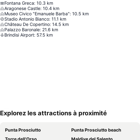
Fontana Greca
:
10.3
km
Aragonese Castle
:
10.4
km
Museo Civico "Emanuele Barba"
:
10.5
km
Stadio Antonio Bianco
:
11.1
km
Château De Copertino
:
14.5
km
Palazzo Baronale
:
21.6
km
Brindisi Airport
:
57.5
km
Explorez les attractions à proximité
Agrandir la carte
Punta Prosciutto
Punta Prosciutto beach
Torre dell'Orso
Maldive del Salento