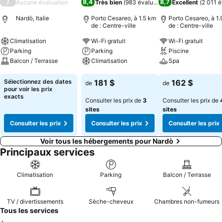
/
8,4
8,7
Aucune évaluation
Très bien
(
983 évaluations
)
Excellent
(
2 011 é
Nardò, Italie
Porto Cesareo, à 1.5 km
Porto Cesareo, à 1
de : Centre-ville
de : Centre-ville
Climatisation
Wi-Fi gratuit
Wi-Fi gratuit
Parking
Parking
Piscine
Balcon / Terrasse
Climatisation
Spa
Consulter les prix
Consulter les prix
Consulter les pri
Sélectionnez des dates
181 $
162 $
de
de
pour voir les prix
exacts
Consulter les prix de
3
Consulter les prix de
sites
sites
Consulter les prix
Consulter les prix
Consulter les prix
Voir tous les hébergements pour Nardò
Principaux services
Climatisation
Parking
Balcon / Terrasse
TV / divertissements
Sèche-cheveux
Chambres non-fumeurs
Tous les services