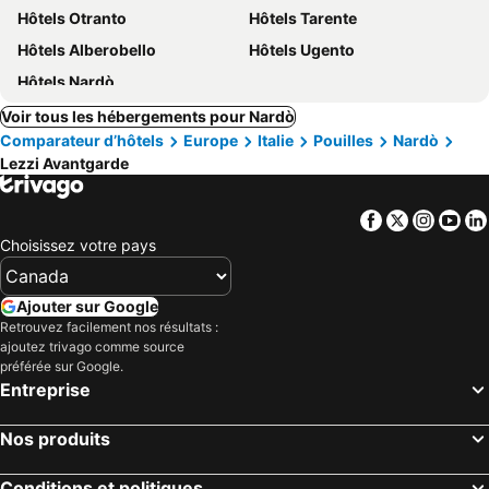
Hôtels Otranto
Hôtels Tarente
Hôtels Alberobello
Hôtels Ugento
Hôtels Nardò
Voir tous les hébergements pour Nardò
Comparateur d’hôtels
Europe
Italie
Pouilles
Nardò
Lezzi Avantgarde
Facebook
Twitter
Insta
Yo
Choisissez votre pays
Ajouter sur Google
Retrouvez facilement nos résultats :
ajoutez trivago comme source
préférée sur Google.
Entreprise
Nos produits
Conditions et politiques