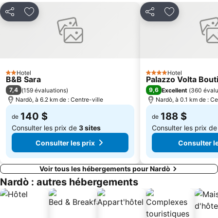
Grotta della Poesia
Spiaggia Alimini
Partager
Ajouter à mes favoris
Partager
Ajouter à mes
Sant'Andrea
Hotel
Hotel
2 Étoiles
4 Étoiles
B&B Sara
Palazzo Volta Bou
7,4
9,6
(
159 évaluations
)
Excellent
(
360 évalu
Nardò, à 6.2 km de : Centre-ville
Nardò, à 0.1 km de : Ce
140 $
188 $
de
de
Consulter les prix de
3 sites
Consulter les prix d
Consulter les prix
Consulter le
Voir tous les hébergements pour Nardò
Nardò : autres hébergements