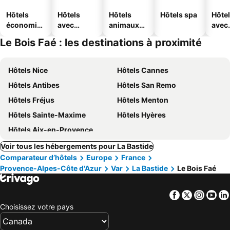
Hôtels
Hôtels
Hôtels
Hôtels spa
Hôte
économiq
avec
animaux
avec
ues
piscine
acceptés
park
Le Bois Faé : les destinations à proximité
Hôtels Nice
Hôtels Cannes
Hôtels Antibes
Hôtels San Remo
Hôtels Fréjus
Hôtels Menton
Hôtels Sainte-Maxime
Hôtels Hyères
Hôtels Aix-en-Provence
Voir tous les hébergements pour La Bastide
Comparateur d’hôtels
Europe
France
Provence-Alpes-Côte d'Azur
Var
La Bastide
Le Bois Faé
Facebook
Twitter
Insta
Yo
Choisissez votre pays