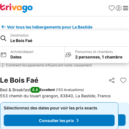
Favoris
Se con
Me
Voir tous les hébergements pour La Bastide
Destination
Le Bois Faé
Arrivée/départ
Personnes et chambres
Dates
2 personnes, 1 chambre
Comment les paiements influencent notre classement
Le Bois Faé
Partager
Aj
Bed & Breakfast
8,8
Excellent
(
153 évaluations
)
553 chemin du touart grangon, 83840, La Bastide, France
Sélectionnez des dates pour voir les prix exacts
Sélectionnez des dates pour voir les prix exacts
Consulter les prix
Consulter les prix