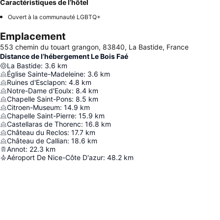
Caractéristiques de l’hôtel
Ouvert à la communauté LGBTQ+
Emplacement
553 chemin du touart grangon, 83840, La Bastide, France
Distance de l’hébergement Le Bois Faé
La Bastide
:
3.6
km
Église Sainte-Madeleine
:
3.6
km
Ruines d'Esclapon
:
4.8
km
Notre-Dame d'Eoulx
:
8.4
km
Chapelle Saint-Pons
:
8.5
km
Citroen-Museum
:
14.9
km
Chapelle Saint-Pierre
:
15.9
km
Castellaras de Thorenc
:
16.8
km
Château du Reclos
:
17.7
km
Château de Callian
:
18.6
km
Annot
:
22.3
km
Aéroport De Nice-Côte D'azur
:
48.2
km