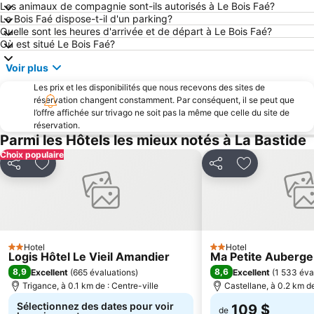
Les animaux de compagnie sont-ils autorisés à Le Bois Faé?
Riviera Beach
Le Ray
Le Bois Faé dispose-t-il d'un parking?
Quelle sont les heures d'arrivée et de départ à Le Bois Faé?
Californie Pezou
Notre-Dame des Pins
Où est situé Le Bois Faé?
Gare du Cros-de-Cagnes
Plage des Pirates
Voir plus
Gare de Nice Saint Augustin
Royal Mougins Golf Club
Les prix et les disponibilités que nous recevons des sites de
Golf International de l'Esterel
Bijou Plage
réservation changent constamment. Par conséquent, il se peut que
l’offre affichée sur trivago ne soit pas la même que celle du site de
Gare Saint-Raphaël Valescure
Parc Phoenix
réservation.
Fabron
Plage de la Nartelle
Parmi les Hôtels les mieux notés à La Bastide
Choix populaire
Opio Valbonne Golf Course
Le Vieux Port- Mairie de Cannes
Partager
Ajouter à mes favoris
Partager
Ajouter à mes
Ile Sainte Marguerite Ouest
Plage de La Garonnette
Plateau de Valensole
Massif de L'Estérel
Aqueduc
Caffé Roma
Parc Aquatica
Poste de Secours n2
Hotel
Hotel
2 Étoiles
2 Étoiles
Logis Hôtel Le Vieil Amandier
Ma Petite Auberge
Gare de Cagnes-sur-Mer
Les Berges du Loup et la Colline de Saint-Véran
8,9
8,6
Excellent
(
665 évaluations
)
Excellent
(
1 533 éva
Musée de la Carte Postale
Abbaye du Thoronet
Trigance, à 0.1 km de : Centre-ville
Castellane, à 0.2 km de
de la Salis
Cap 3000
Sélectionnez des dates pour voir
109 $
de