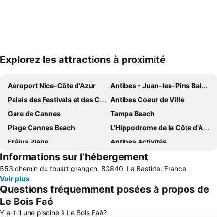
Explorez les attractions à proximité
Agrandir la carte
Aéroport Nice-Côte d'Azur
Antibes - Juan-les-Pins Balnéaires
Palais des Festivals et des Congrès
Antibes Coeur de Ville
Gare de Cannes
Tampa Beach
Plage Cannes Beach
L'Hippodrome de la Côte d'Azur et ses environs
Fréjus Plage
Antibes Activités
Informations sur l’hébergement
Antibes-les-Pins plage
Boulevard de la Croisette
553 chemin du touart grangon, 83840, La Bastide, France
Verdon Gorge
Antibes Grand-Est
Voir plus
Gare d'Antibes
Centre-ville - Croisette
Questions fréquemment posées à propos de
Festival de Cannes
Marina Baie des Anges
Le Bois Faé
Plage de la Brague
Grand Stade de Nice
Y a-t-il une piscine à Le Bois Faé?