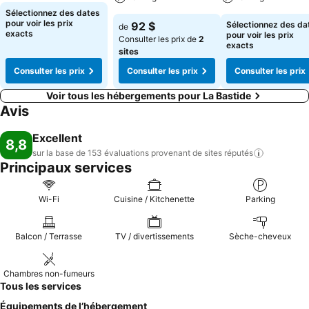
prendre le temps de vous accueillir le jour de votre arrivée (activités,
Sélectionnez des dates
restaurants et festivités en cours) Nous habitons la maison, et
pour voir les prix
92 $
Sélectionnez des da
de
exacts
restons disponibles si vous avez besoin de conseils & suggestions
pour voir les prix
Consulter les prix de
2
exacts
tout au long de votre séjour chez nous Nous habitons un petit lieu
sites
dit : le Touart grangon, plus précisément dans une petite impasse
Consulter les prix
Consulter les prix
Consulter les prix
qui donne à 200m de chez nous sur les champs et la rivière de
l'Artuby... on s'y baigne l'été! Pour les boulistes amateurs, sur notre
Voir tous les hébergements pour La Bastide
chemin, vous aurez un terrain de boules à disposition! Nous
Avis
disposons d'un parking privatif fermé. Pour la période estivale, les
séjours au Bois Faé sont de minimum 2 nuitées. Nous proposons des
Excellent
8,8
tarifs réduits pour les séjours de 4 et 7 nuitées.
sur la base de 153 évaluations provenant de sites
réputés
Principaux services
Wi-Fi
Cuisine / Kitchenette
Parking
Balcon / Terrasse
TV / divertissements
Sèche-cheveux
Chambres non-fumeurs
Tous les services
Équipements de l’hébergement