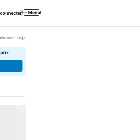
Menu
 connecter
 classement
 prix