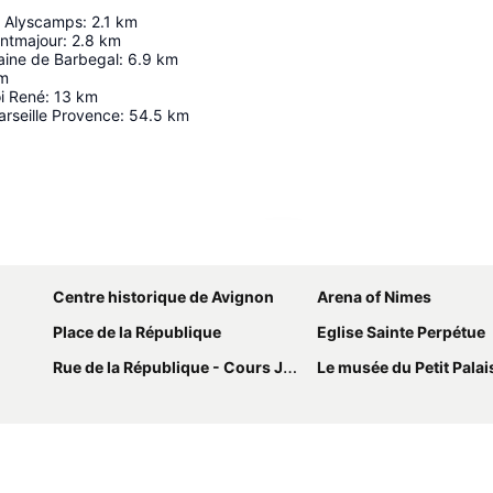
s Alyscamps
:
2.1
km
ntmajour
:
2.8
km
ine de Barbegal
:
6.9
km
m
i René
:
13
km
rseille Provence
:
54.5
km
Agrandir la carte
Centre historique de Avignon
Arena of Nimes
Place de la République
Eglise Sainte Perpétue
Rue de la République - Cours Jean Jaurès
Le musée du Petit Palai