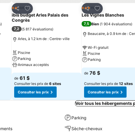
is
Ajouter à mes favoris
Ajouter à mes fav
Hotel
Hotel
2 Étoiles
3 Étoiles
Partager
Partager
ibis budget Arles Palais des
Les Vignes Blanches
Congrès
7,5
s
)
Bien
(
1 904 évaluations
)
7,2
(
5 817 évaluations
)
e
Beaucaire, à 0.9 km de : Cen
Arles, à 1.2 km de : Centre-ville
Wi-Fi gratuit
Piscine
Piscine
Parking
Parking
Animaux acceptés
Consulter les prix
76 $
de
Consulter les prix
61 $
de
Consulter les prix de
6 sites
Consulter les prix de
12 sites
Consulter les prix
Consulter les prix
Voir tous les hébergements 
Parking
sements
Sèche-cheveux