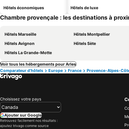
Hôtels économiques
Hôtels de luxe
Chambre provençale : les destinations à proxi
Hôtels Marseille
Hôtels Montpellier
Hôtels Avignon
Hôtels Sète
Hôtels La Grande-Motte
Voir tous les hébergements pour Arles
Comparateur d’hôtels
Europe
France
Provence-Alpes-Côte
Choisissez votre pays
Co
Co
Ajouter sur Google
Me
Retrouvez facilement nos résultats :
Pr
ajoutez trivago comme source