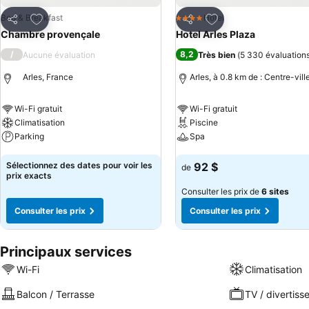
Ajouter à mes favoris
Ajouter à mes favor
Bed & Breakfast
Hotel
4 Étoiles
Partager
Partager
Chambre provençale
Hotel Arles Plaza
/
8,2
Aucune évaluation
Très bien
(
5 330 évaluation
Arles, France
Arles, à 0.8 km de : Centre-vill
Wi-Fi gratuit
Wi-Fi gratuit
Climatisation
Piscine
Parking
Spa
Consulter les prix
Consulter les prix
Sélectionnez des dates pour voir les
92 $
de
prix exacts
Consulter les prix de
6 sites
Consulter les prix
Consulter les prix
Principaux services
Wi-Fi
Climatisation
Balcon / Terrasse
TV / divertis