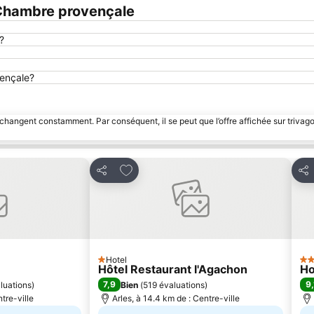
Chambre provençale
?
vençale?
 changent constamment. Par conséquent, il se peut que l’offre affichée sur trivago
avoris
Ajouter à mes favoris
Partager
Par
Hotel
1 Étoiles
3 É
Hôtel Restaurant l'Agachon
Ho
7,9
9,
luations
)
Bien
(
519 évaluations
)
tre-ville
Arles, à 14.4 km de : Centre-ville