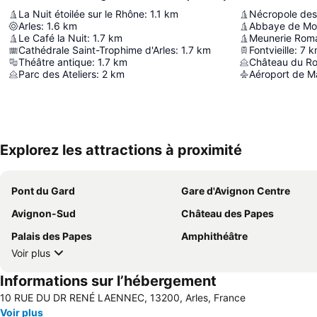
La Nuit étoilée sur le Rhône
:
1.1
km
Nécropole de
Arles
:
1.6
km
Abbaye de Mo
Le Café la Nuit
:
1.7
km
Meunerie Roma
Cathédrale Saint-Trophime d'Arles
:
1.7
km
Fontvieille
:
7
k
Théâtre antique
:
1.7
km
Château du Ro
Parc des Ateliers
:
2
km
Aéroport de Ma
Explorez les attractions à proximité
Pont du Gard
Gare d'Avignon Centre
Avignon-Sud
Château des Papes
Palais des Papes
Amphithéâtre
Voir plus
Informations sur l’hébergement
10 RUE DU DR RENÉ LAENNEC, 13200, Arles, France
Voir plus