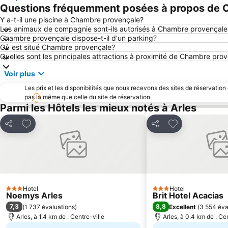
Questions fréquemment posées à propos de 
Y a-t-il une piscine à Chambre provençale?
Les animaux de compagnie sont-ils autorisés à Chambre provençale
Chambre provençale dispose-t-il d'un parking?
Où est situé Chambre provençale?
Quelles sont les principales attractions à proximité de Chambre pro
Voir plus
Les prix et les disponibilités que nous recevons des sites de réservation
pas la même que celle du site de réservation.
Parmi les Hôtels les mieux notés à Arles
Ajouter à mes favoris
Ajouter à mes f
Partager
Partager
Hotel
Hotel
3 Étoiles
3 Étoiles
Noemys Arles
Brit Hotel Acacias
7,3
8,8
(
1 737 évaluations
)
Excellent
(
3 554 éva
Arles, à 1.4 km de : Centre-ville
Arles, à 0.4 km de : Cen