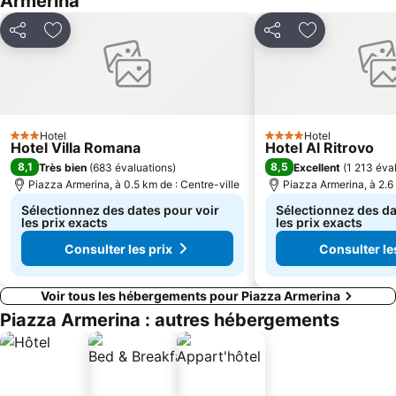
Armerina
Partager
Ajouter à mes favoris
Partager
Ajouter à mes
Hotel
Hotel
3 Étoiles
4 Étoiles
Hotel Villa Romana
Hotel Al Ritrovo
8,1
8,5
Très bien
(
683 évaluations
)
Excellent
(
1 213 éva
Piazza Armerina, à 0.5 km de : Centre-ville
Piazza Armerina, à 2.6 
Sélectionnez des dates pour voir
Sélectionnez des da
les prix exacts
les prix exacts
Consulter les prix
Consulter le
Voir tous les hébergements pour Piazza Armerina
Piazza Armerina : autres hébergements