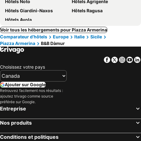
Hôtels Noto
Hôtels Agrigente
Hôtels Giardini-Naxos
Hôtels Ragusa
Hôtels Avola
Voir tous les hébergements pour Piazza Armerina
Comparateur d’hôtels
Europe
Italie
Sicile
Piazza Armerina
B&B Dàmur
Facebook
Twitter
Insta
Yo
Choisissez votre pays
Ajouter sur Google
Retrouvez facilement nos résultats :
ajoutez trivago comme source
préférée sur Google.
Entreprise
Nos produits
Conditions et politiques