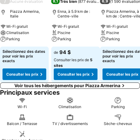
/
8,1
6,9
Aucune évaluation
Très bien
(
877 évaluations
)
(
1 590 évaluatio
Piazza Armerina,
Enna, à 5.9 km de :
Piazza Armerina, à
Italie
Centre-ville
km de : Centre-vill
Wi-Fi gratuit
Wi-Fi gratuit
Wi-Fi gratuit
Climatisation
Piscine
Piscine
Parking
Parking
Parking
Sélectionnez des dates
94 $
Sélectionnez des da
de
pour voir les prix
pour voir les prix
Consulter les prix de
5
exacts
exacts
sites
Consulter les prix
Consulter les prix
Consulter les prix
Voir tous les hébergements pour Piazza Armerina
Principaux services
Wi-Fi
Climatisation
Parking
Balcon / Terrasse
TV / divertissements
Sèche-cheveux