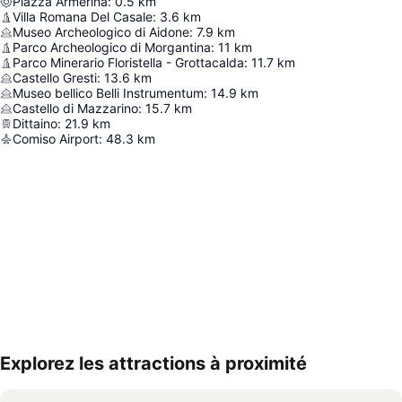
Piazza Armerina
:
0.5
km
Villa Romana Del Casale
:
3.6
km
Museo Archeologico di Aidone
:
7.9
km
Parco Archeologico di Morgantina
:
11
km
Parco Minerario Floristella - Grottacalda
:
11.7
km
Castello Gresti
:
13.6
km
Museo bellico Belli Instrumentum
:
14.9
km
Castello di Mazzarino
:
15.7
km
Dittaino
:
21.9
km
Comiso Airport
:
48.3
km
Explorez les attractions à proximité
Agrandir la carte