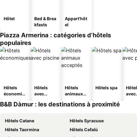
Hôtel
Bed & Brea
Appart'hôt
kfasts
el
Piazza Armerina : catégories d’hôtels
populaires
Hôtels
Hôtels
Hôtels
Hôtels spa
Hôte
économiq
avec
animaux
avec
ues
piscine
acceptés
park
B&B Dàmur : les destinations à proximité
Hôtels Catane
Hôtels Syracuse
Hôtels Taormina
Hôtels Cefalù