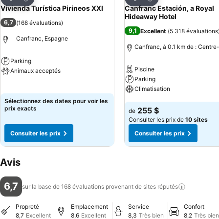
Partager
Partager
Vivienda Turística Pirineos XXI
Canfranc Estación, a Royal
Hideaway Hotel
6,7
(
168 évaluations
)
9,1
Excellent
(
5 318 évaluations
Canfranc, Espagne
Canfranc, à 0.1 km de : Centre-
Parking
Piscine
Animaux acceptés
Parking
Consulter les prix
Climatisation
Sélectionnez des dates pour voir les
Consulter les prix
prix exacts
255 $
de
Consulter les prix de
10 sites
Consulter les prix
Consulter les prix
Avis
6,7
sur la base de 168 évaluations provenant de sites
réputés
Propreté
Emplacement
Service
Confort
8,7
Excellent
8,6
Excellent
8,3
Très bien
8,2
Très bien