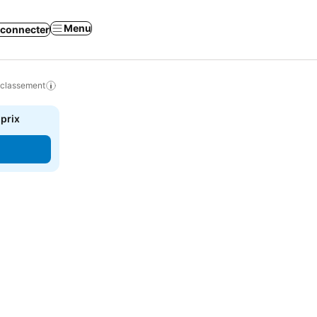
Menu
 connecter
 classement
 prix