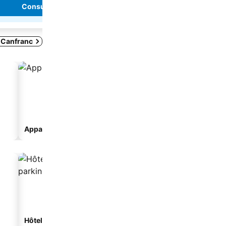
Consulter les prix
Consulter les pr
 Canfranc
Appart’hôtel
Gîte rural
Hôtels avec parking