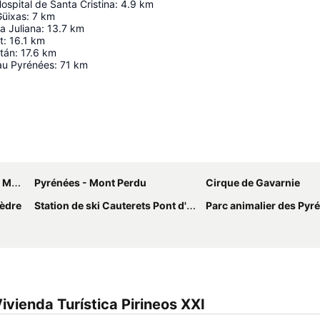
ospital de Santa Cristina
:
4.9
km
Güixas
:
7
km
a Juliana
:
13.7
km
t
:
16.1
km
itán
:
17.6
km
au Pyrénées
:
71
km
Agrandir la carte
rdu
Pyrénées - Mont Perdu
Cirque de Gavarnie
Gèdre
Station de ski Cauterets Pont d'Espagne
Parc animalier des Pyr
vienda Turística Pirineos XXI