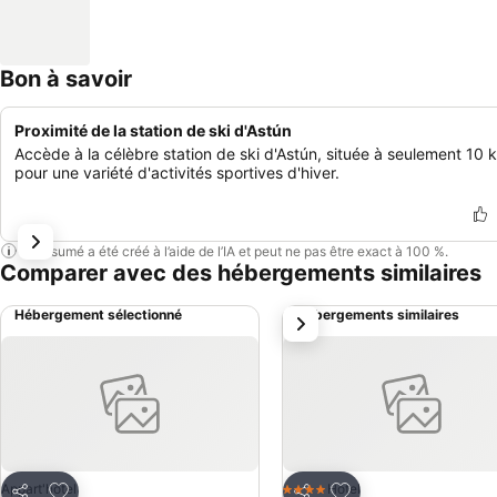
Bon à savoir
Proximité de la station de ski d'Astún
Accède à la célèbre station de ski d'Astún, située à seulement 10 
pour une variété d'activités sportives d'hiver.
Ce résumé a été créé à l’aide de l’IA et peut ne pas être exact à 100 %.
Comparer avec des hébergements similaires
Hébergement sélectionné
Hébergements similaires
suivant
Ajouter à mes favoris
Ajouter à mes favor
Appart'hôtel
Hotel
4 Étoiles