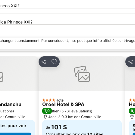
ineos XXI?
tica Pirineos XXI?
 changent constamment. Par conséquent, il se peut que l’offre affichée sur trivago
avoris
Ajouter à mes favoris
Partager
Par
Hotel
4 Étoiles
3 É
Candanchu
Oroel Hotel & SPA
Ho
7,9
9,
luations
)
Bien
(
5 761 évaluations
)
 : Centre-ville
Jaca, à 0.3 km de : Centre-ville
tes pour voir
S
101 $
de
l
Consulter les prix de
10 sites