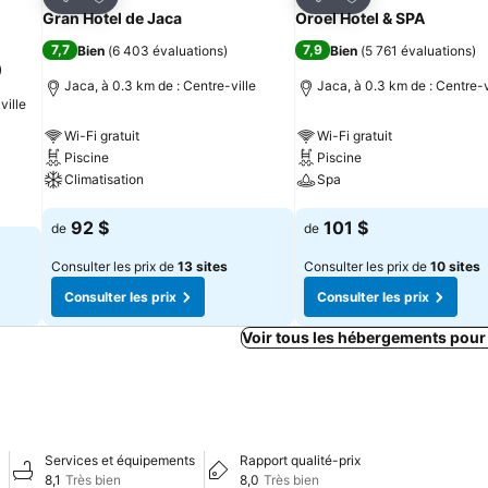
Partager
Partager
Gran Hotel de Jaca
Oroel Hotel & SPA
7,7
7,9
Bien
(
6 403 évaluations
)
Bien
(
5 761 évaluations
)
)
Jaca, à 0.3 km de : Centre-ville
Jaca, à 0.3 km de : Centre-v
ville
Wi-Fi gratuit
Wi-Fi gratuit
Piscine
Piscine
Climatisation
Spa
Consulter les prix
Consulter les prix
92 $
101 $
de
de
Consulter les prix de
13 sites
Consulter les prix de
10 sites
Consulter les prix
Consulter les prix
Voir tous les hébergements pour
Services et équipements
Rapport qualité-prix
8,1
Très bien
8,0
Très bien