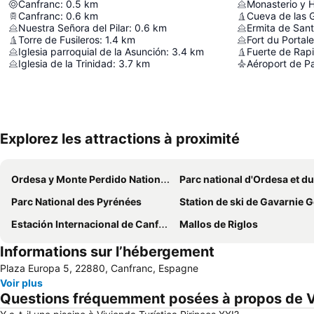
Canfranc
:
0.5
km
Monasterio y H
Canfranc
:
0.6
km
Cueva de las 
Nuestra Señora del Pilar
:
0.6
km
Ermita de Sant
Torre de Fusileros
:
1.4
km
Fort du Portale
Iglesia parroquial de la Asunción
:
3.4
km
Fuerte de Rap
Iglesia de la Trinidad
:
3.7
km
Aéroport de P
Explorez les attractions à proximité
Ordesa y Monte Perdido National Park
Parc national d'Ordesa et du Mont Pe
Parc National des Pyrénées
Station de ski de Gavarnie 
Estación Internacional de Canfranc
Mallos de Riglos
Informations sur l’hébergement
Plaza Europa 5, 22880, Canfranc, Espagne
Voir plus
Questions fréquemment posées à propos de Vi