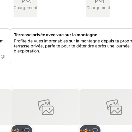
Chargement
Chargement
Terrasse privée avec vue sur la montagne
km,
Profite de vues imprenables sur la montagne depuis ta propr
terrasse privée, parfaite pour te détendre après une journée
d'exploration.
is
Ajouter à mes favoris
Ajouter à mes fav
Hotel
Hotel
3 Étoiles
4 Étoiles