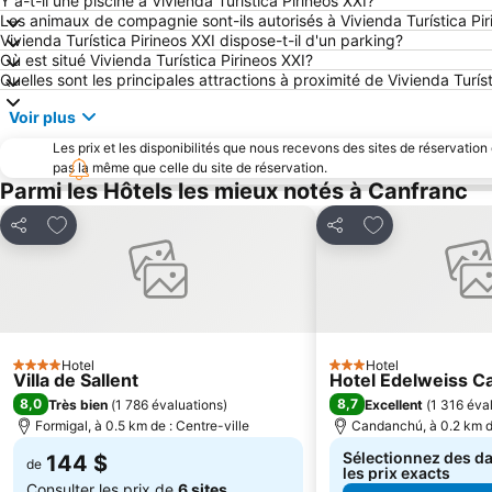
Y a-t-il une piscine à Vivienda Turística Pirineos XXI?
Les animaux de compagnie sont-ils autorisés à Vivienda Turística Pir
Vivienda Turística Pirineos XXI dispose-t-il d'un parking?
Où est situé Vivienda Turística Pirineos XXI?
Quelles sont les principales attractions à proximité de Vivienda Turís
Voir plus
Les prix et les disponibilités que nous recevons des sites de réservation
pas la même que celle du site de réservation.
Parmi les Hôtels les mieux notés à Canfranc
Ajouter à mes favoris
Ajouter à mes f
Partager
Partager
Hotel
Hotel
4 Étoiles
3 Étoiles
Villa de Sallent
Hotel Edelweiss 
8,0
8,7
Très bien
(
1 786 évaluations
)
Excellent
(
1 316 éva
Formigal, à 0.5 km de : Centre-ville
Candanchú, à 0.2 km de
Sélectionnez des da
144 $
de
les prix exacts
Consulter les prix de
6 sites