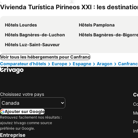
Vivienda Turística Pirineos XXI : les destinati
Hôtels Lourdes
Hôtels Pamplona
Hôtels Bagnères-de-Luchon
Hôtels Bagnères-de-Bigorr
Hôtels Luz-Saint-Sauveur
Voir tous les hébergements pour Canfranc
Comparateur d’hôtels
Europe
Espagne
Aragon
Canfranc
Choisissez votre pays
Co
Co
Ajouter sur Google
Me
Retrouvez facilement nos résultats :
Pr
ajoutez trivago comme source
préférée sur Google.
In
Entreprise