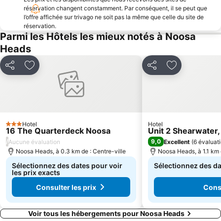
réservation changent constamment. Par conséquent, il se peut que
l’offre affichée sur trivago ne soit pas la même que celle du site de
réservation.
Parmi les Hôtels les mieux notés à Noosa
Heads
Partager
Ajouter à mes favoris
Partager
Ajouter à mes
Hotel
Hotel
3 Étoiles
16 The Quarterdeck Noosa
Unit 2 Shearwater,
/
9,0
Aucune évaluation
Excellent
(
6 évaluat
Noosa Heads, à 0.3 km de : Centre-ville
Noosa Heads, à 1.1 km d
Sélectionnez des dates pour voir
Sélectionnez des dat
les prix exacts
Consulter les prix
Consu
Voir tous les hébergements pour Noosa Heads