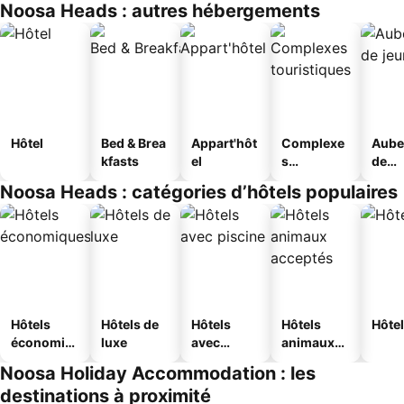
Noosa Heads : autres hébergements
Hôtel
Bed & Brea
Appart'hôt
Complexe
Aube
kfasts
el
s
de
touristique
jeun
Noosa Heads : catégories d’hôtels populaires
s
Hôtels
Hôtels de
Hôtels
Hôtels
Hôtel
économiq
luxe
avec
animaux
ues
piscine
acceptés
Noosa Holiday Accommodation : les
destinations à proximité