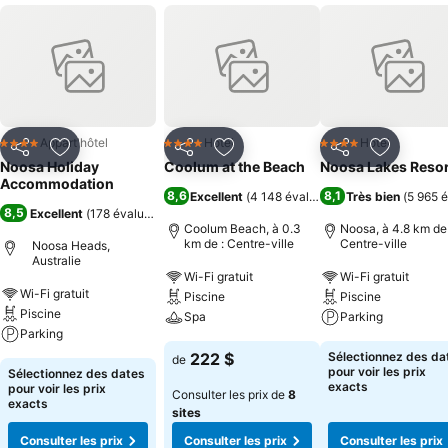
Appart'hôtel
Hotel
Hotel
4 Étoiles
4 Étoiles
4 Étoiles
Partager
Ajouter à mes favoris
Partager
Ajouter à mes favoris
Partager
Ajouter à
Noosa Holiday
Coolum at the Beach
Noosa Lakes Resor
Accommodation
8,6
8,1
Excellent
(
4 148 évaluations
Très bien
)
(
5 965 é
8,5
Excellent
(
178 évaluations
)
Coolum Beach, à 0.3
Noosa, à 4.8 km de 
km de : Centre-ville
Centre-ville
Noosa Heads,
Australie
Wi-Fi gratuit
Wi-Fi gratuit
Wi-Fi gratuit
Piscine
Piscine
Piscine
Spa
Parking
Parking
222 $
Sélectionnez des da
de
pour voir les prix
Sélectionnez des dates
exacts
pour voir les prix
Consulter les prix de
8
exacts
sites
Consulter les prix
Consulter les prix
Consulter les prix