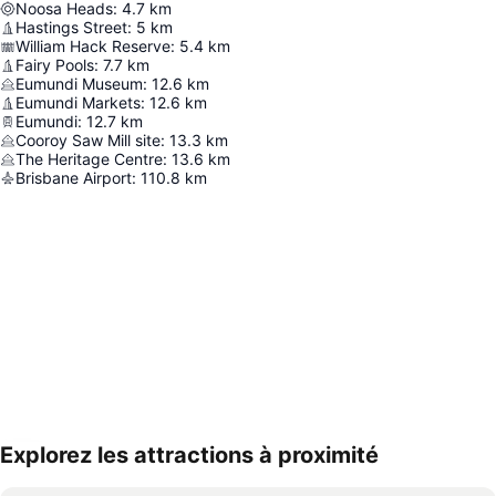
Noosa Heads
:
4.7
km
Hastings Street
:
5
km
William Hack Reserve
:
5.4
km
Fairy Pools
:
7.7
km
Eumundi Museum
:
12.6
km
Eumundi Markets
:
12.6
km
Eumundi
:
12.7
km
Cooroy Saw Mill site
:
13.3
km
The Heritage Centre
:
13.6
km
Brisbane Airport
:
110.8
km
Explorez les attractions à proximité
Agrandir la carte