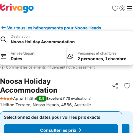
Favoris
Se con
Me
Voir tous les hébergements pour Noosa Heads
Destination
Noosa Holiday Accommodation
Arrivée/départ
Personnes et chambres
Dates
2 personnes, 1 chambre
Comment les paiements influencent notre classement
Noosa Holiday
Accommodation
Partager
Aj
Appart'hôtel
8,5
Excellent
(
178 évaluations
)
4 Étoiles
1 Hilton Terrace, Noosa Heads, 4566, Australie
Sélectionnez des dates pour voir les prix exacts
Sélectionnez des dates pour voir les prix exacts
Consulter les prix
Consulter les prix