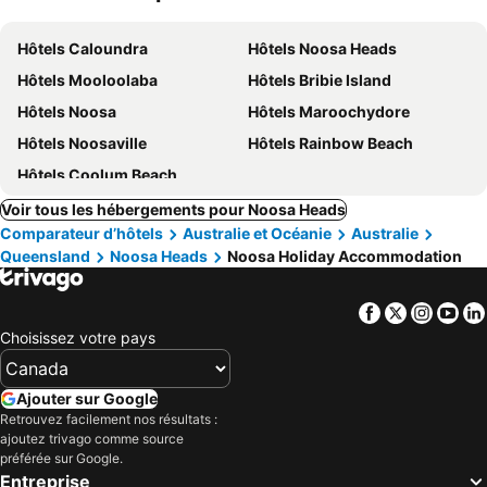
Hôtels Caloundra
Hôtels Noosa Heads
Hôtels Mooloolaba
Hôtels Bribie Island
Hôtels Noosa
Hôtels Maroochydore
Hôtels Noosaville
Hôtels Rainbow Beach
Hôtels Coolum Beach
Voir tous les hébergements pour Noosa Heads
Comparateur d’hôtels
Australie et Océanie
Australie
Queensland
Noosa Heads
Noosa Holiday Accommodation
Facebook
Twitter
Insta
Yo
Choisissez votre pays
Ajouter sur Google
Retrouvez facilement nos résultats :
ajoutez trivago comme source
préférée sur Google.
Entreprise