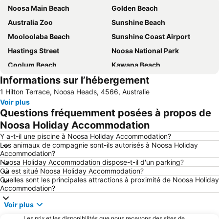
Noosa Main Beach
Golden Beach
Australia Zoo
Sunshine Beach
Mooloolaba Beach
Sunshine Coast Airport
Hastings Street
Noosa National Park
Coolum Beach
Kawana Beach
Informations sur l’hébergement
Dicky Beach
1 Hilton Terrace, Noosa Heads, 4566, Australie
Voir plus
Questions fréquemment posées à propos de
Noosa Holiday Accommodation
Y a-t-il une piscine à Noosa Holiday Accommodation?
Les animaux de compagnie sont-ils autorisés à Noosa Holiday
Accommodation?
Noosa Holiday Accommodation dispose-t-il d'un parking?
Où est situé Noosa Holiday Accommodation?
Quelles sont les principales attractions à proximité de Noosa Holiday
Accommodation?
Voir plus
Les prix et les disponibilités que nous recevons des sites de