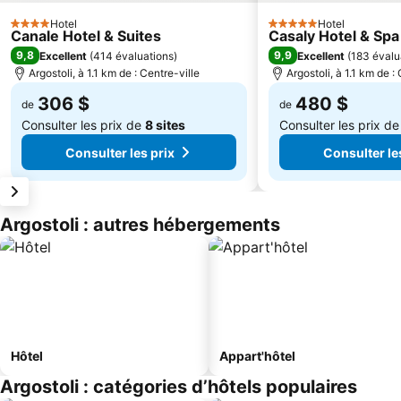
Hotel
Hotel
4 Étoiles
5 Étoiles
Canale Hotel & Suites
Casaly Hotel & Spa
9,8
9,9
Excellent
(
414 évaluations
)
Excellent
(
183 évalu
Argostoli, à 1.1 km de : Centre-ville
Argostoli, à 1.1 km de :
306 $
480 $
de
de
Consulter les prix de
8 sites
Consulter les prix d
Consulter les prix
Consulter le
Argostoli : autres hébergements
Hôtel
Appart'hôtel
Argostoli : catégories d’hôtels populaires