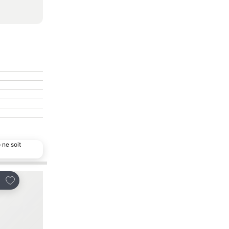
 ne soit
Ajouter à mes favoris
Ajouter à mes favor
tager
Partager