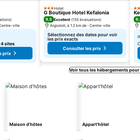
Hotel
3 Étoiles
2 É
G Boutique Hotel Kefalonia
Ke
9,5
9,
ations
)
Excellent
(
155 évaluations
)
 Centre-ville
Argostoli, à 1.2 km de : Centre-ville
Sélectionnez des dates pour voir
d
les prix exacts
e
4 sites
C
Consulter les prix
s prix
Voir tous les hébergements pour
Maison d'hôtes
Appart’hôtel