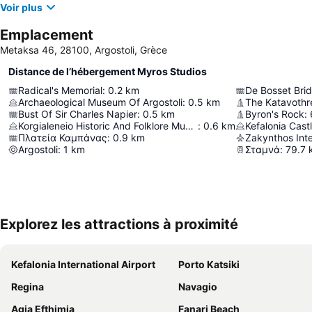
Voir plus
Emplacement
Metaksa 46, 28100, Argostoli, Grèce
Distance de l’hébergement Myros Studios
Radical's Memorial
:
0.2
km
De Bosset Bri
Archaeological Museum Of Argostoli
:
0.5
km
The Katavothre
Bust Of Sir Charles Napier
:
0.5
km
Byron's Rock
:
Korgialeneio Historic And Folklore Museum Of Argostoli
:
0.6
km
Kefalonia Cast
Πλατεία Καμπάνας
:
0.9
km
Argostoli
:
1
km
Σταμνά
:
79.7
Explorez les attractions à proximité
Kefalonia International Airport
Porto Katsiki
Regina
Navagio
Agia Efthimia
Fanari Beach