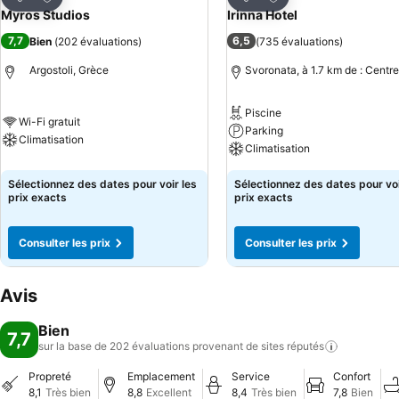
Partager
Partager
Myros Studios
Irinna Hotel
7,7
6,5
Bien
(
202 évaluations
)
(
735 évaluations
)
Argostoli, Grèce
Svoronata, à 1.7 km de : Centre
Piscine
Wi-Fi gratuit
Parking
Climatisation
Climatisation
Sélectionnez des dates pour voir les
Sélectionnez des dates pour voi
prix exacts
prix exacts
Consulter les prix
Consulter les prix
Avis
Bien
7,7
sur la base de 202 évaluations provenant de sites
réputés
Propreté
Emplacement
Service
Confort
8,1
Très bien
8,8
Excellent
8,4
Très bien
7,8
Bien