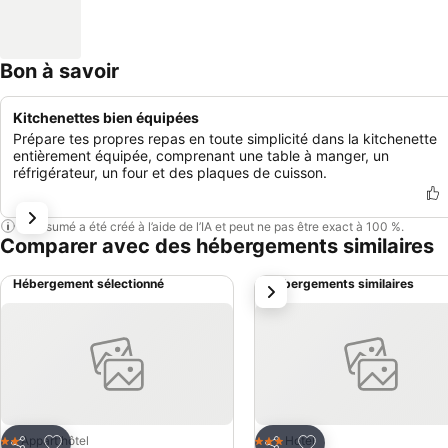
Bon à savoir
Kitchenettes bien équipées
Prépare tes propres repas en toute simplicité dans la kitchenette
entièrement équipée, comprenant une table à manger, un
réfrigérateur, un four et des plaques de cuisson.
Ce résumé a été créé à l’aide de l’IA et peut ne pas être exact à 100 %.
Comparer avec des hébergements similaires
Hébergement sélectionné
Hébergements similaires
suivant
Ajouter à mes favoris
Ajouter à mes favor
Appart'hôtel
Hotel
2 Étoiles
3 Étoiles