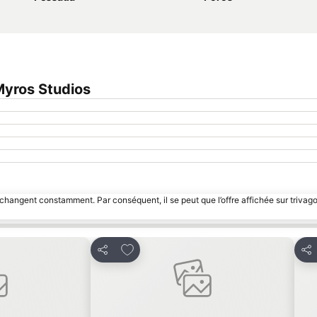
yros Studios
 changent constamment. Par conséquent, il se peut que l’offre affichée sur trivago
avoris
Ajouter à mes favoris
Partager
Par