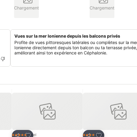
Chargement
Chargement
Vues sur la mer Ionienne depuis les balcons privés
Profite de vues pittoresques latérales ou complètes sur la me
Ionienne directement depuis ton balcon ou ta terrasse privée
améliorant ainsi ton expérience en Céphalonie.
is
Ajouter à mes favoris
Ajouter à mes fav
Hotel
Hotel
5 Étoiles
4 Étoiles