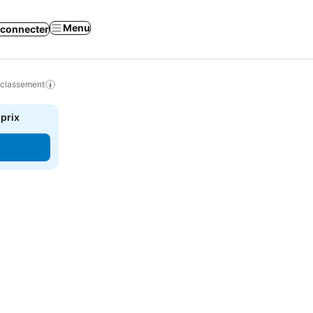
Menu
 connecter
 classement
 prix