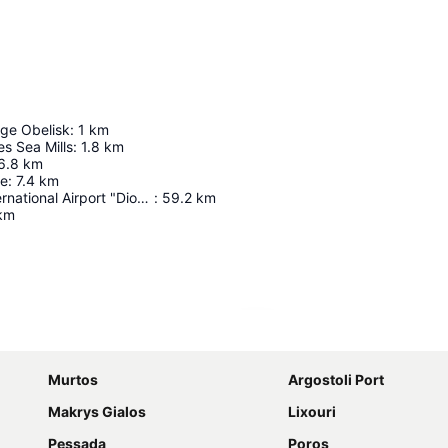
dge Obelisk
:
1
km
s Sea Mills
:
1.8
km
6.8
km
le
:
7.4
km
Zakynthos International Airport "Dionysios Solomos"
:
59.2
km
km
Agrandir la carte
Murtos
Argostoli Port
Makrys Gialos
Lixouri
Pessada
Poros