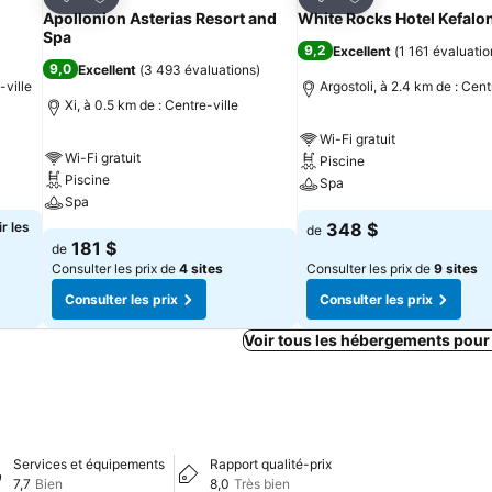
Partager
Partager
Apollonion Asterias Resort and
White Rocks Hotel Kefalo
Spa
9,2
Excellent
(
1 161 évaluatio
9,0
Excellent
(
3 493 évaluations
)
-ville
Argostoli, à 2.4 km de : Cent
Xi, à 0.5 km de : Centre-ville
Wi-Fi gratuit
Wi-Fi gratuit
Piscine
Piscine
Spa
Spa
r les
348 $
de
181 $
de
Consulter les prix de
4 sites
Consulter les prix de
9 sites
Consulter les prix
Consulter les prix
Voir tous les hébergements pour
Services et équipements
Rapport qualité-prix
7,7
Bien
8,0
Très bien