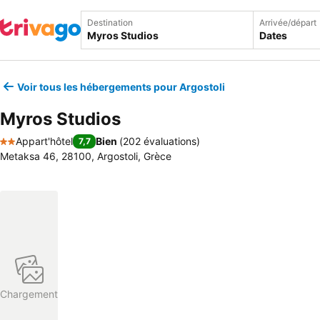
Destination
Arrivée/départ
Dates
Voir tous les hébergements pour Argostoli
Myros Studios
Appart'hôtel
Bien
(
202 évaluations
)
7,7
2 Étoiles
Metaksa 46, 28100, Argostoli, Grèce
Chargement