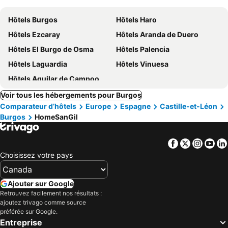
Hôtels Burgos
Hôtels Haro
Hôtels Ezcaray
Hôtels Aranda de Duero
Hôtels El Burgo de Osma
Hôtels Palencia
Hôtels Laguardia
Hôtels Vinuesa
Hôtels Aguilar de Campoo
Voir tous les hébergements pour Burgos
Comparateur d’hôtels
Europe
Espagne
Castille-et-Léon
Burgos
HomeSanGil
Facebook
Twitter
Insta
Yo
Choisissez votre pays
Ajouter sur Google
Retrouvez facilement nos résultats :
ajoutez trivago comme source
préférée sur Google.
Entreprise