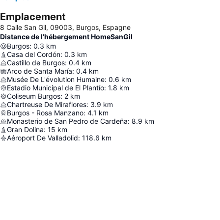
Emplacement
8 Calle San Gil, 09003, Burgos, Espagne
Distance de l’hébergement HomeSanGil
Burgos
:
0.3
km
Casa del Cordón
:
0.3
km
Castillo de Burgos
:
0.4
km
Arco de Santa María
:
0.4
km
Musée De L'évolution Humaine
:
0.6
km
Estadio Municipal de El Plantío
:
1.8
km
Coliseum Burgos
:
2
km
Chartreuse De Miraflores
:
3.9
km
Burgos - Rosa Manzano
:
4.1
km
Monasterio de San Pedro de Cardeña
:
8.9
km
Gran Dolina
:
15
km
Aéroport De Valladolid
:
118.6
km