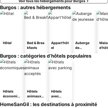
Voir tous les hébergements pour Burgos
Burgos : autres hébergements
Hôtel
Bed & Brea
Appart'hôt
Auberge
Mais
kfasts
el
de
d'hô
jeunesse
Burgos : catégories d’hôtels populaires
Hôtels
Hôtels
Hôtels
économiq
animaux
avec
ues
acceptés
parking
HomeSanGil : les destinations à proximité