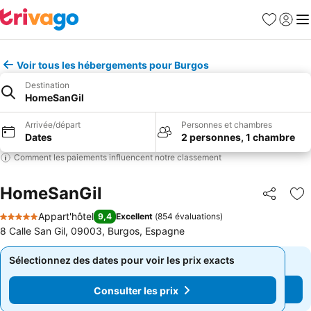
Favoris
Se con
Me
Voir tous les hébergements pour Burgos
Destination
HomeSanGil
Arrivée/départ
Personnes et chambres
Dates
2 personnes, 1 chambre
Comment les paiements influencent notre classement
HomeSanGil
Partager
Aj
Appart'hôtel
9,4
Excellent
(
854 évaluations
)
5 Étoiles
8 Calle San Gil, 09003, Burgos, Espagne
Sélectionnez des dates pour voir les prix exacts
Sélectionnez des dates pour voir les prix exacts
Consulter les prix
Consulter les prix