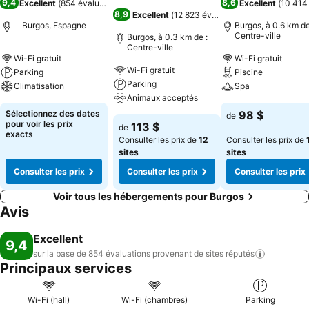
9,4
8,6
Excellent
(
854 évaluations
)
Excellent
(
10 414
8,9
Excellent
(
12 823 évaluations
)
Burgos, Espagne
Burgos, à 0.6 km de
Centre-ville
Burgos, à 0.3 km de :
Centre-ville
Wi-Fi gratuit
Wi-Fi gratuit
Wi-Fi gratuit
Parking
Piscine
Parking
Climatisation
Spa
Animaux acceptés
Sélectionnez des dates
98 $
de
pour voir les prix
113 $
de
exacts
Consulter les prix de
12
Consulter les prix de
sites
sites
Consulter les prix
Consulter les prix
Consulter les prix
Voir tous les hébergements pour Burgos
Avis
Excellent
9,4
sur la base de 854 évaluations provenant de sites
réputés
Principaux services
Wi-Fi (hall)
Wi-Fi (chambres)
Parking