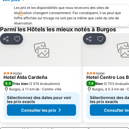
Les prix et les disponibilités que nous recevons des sites de
réservation changent constamment. Par conséquent, il se peut que
l’offre affichée sur trivago ne soit pas la même que celle du site de
réservation.
Parmi les Hôtels les mieux notés à Burgos
Partager
Ajouter à mes favoris
Partager
Ajouter à mes
Hotel
Hotel
3 Étoiles
3 Étoiles
Hotel Alda Cardeña
Hotel Centro Los 
8,0
7,6
Très bien
(
2 574 évaluations
)
Bien
(
5 703 évaluati
Burgos, à 1.1 km de : Centre-ville
Burgos, à 0.3 km de : C
Sélectionnez des dates pour voir
Sélectionnez des da
les prix exacts
les prix exacts
Consulter les prix
Consulter le