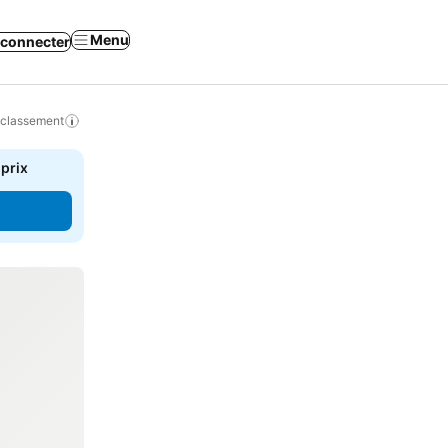
Menu
 connecter
 classement
 prix