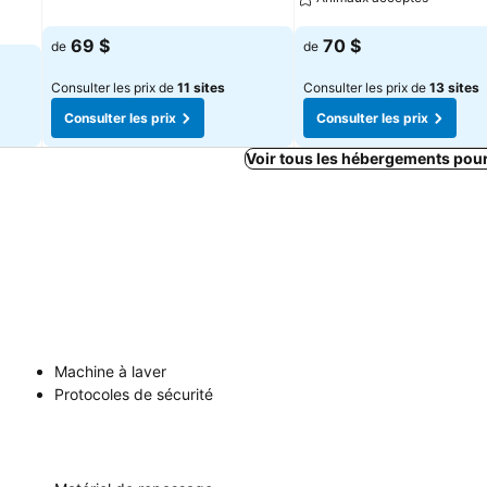
Consulter les prix
Consulter les prix
69 $
70 $
de
de
Consulter les prix de
11 sites
Consulter les prix de
13 sites
Consulter les prix
Consulter les prix
Voir tous les hébergements pou
Machine à laver
Protocoles de sécurité