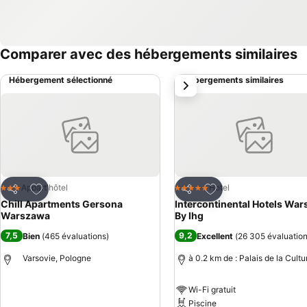
Comparer avec des hébergements similaires
Hébergement sélectionné
Hébergements similaires
suivant
Ajouter à mes favoris
Ajouter à mes favor
Appart'hôtel
Hotel
3 Étoiles
5 Étoiles
Partager
Partager
Chill Apartments Gersona
Intercontinental Hotels Wa
Warszawa
By Ihg
7,5
9,2
Bien
(
465 évaluations
)
Excellent
(
26 305 évaluatio
Varsovie, Pologne
à 0.2 km de : Palais de la Cultu
Wi-Fi gratuit
Consulter les prix
Piscine