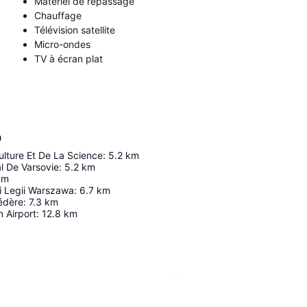
Matériel de repassage
Chauffage
Télévision satellite
Micro-ondes
TV à écran plat
a
ulture Et De La Science
:
5.2
km
l De Varsovie
:
5.2
km
km
i Legii Warszawa
:
6.7
km
édère
:
7.3
km
 Airport
:
12.8
km
Agrandir la carte