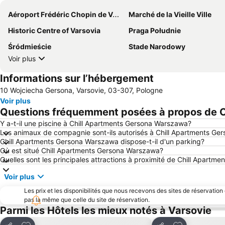
Aéroport Frédéric Chopin de Varsovie
Marché de la Vieille Ville
Historic Centre of Varsovia
Praga Południe
Śródmieście
Stade Narodowy
Voir plus
Informations sur l’hébergement
10 Wojciecha Gersona, Varsovie, 03-307, Pologne
Voir plus
Questions fréquemment posées à propos de 
Y a-t-il une piscine à Chill Apartments Gersona Warszawa?
Les animaux de compagnie sont-ils autorisés à Chill Apartments G
Chill Apartments Gersona Warszawa dispose-t-il d'un parking?
Où est situé Chill Apartments Gersona Warszawa?
Quelles sont les principales attractions à proximité de Chill Apart
Voir plus
Les prix et les disponibilités que nous recevons des sites de réservation
pas la même que celle du site de réservation.
Parmi les Hôtels les mieux notés à Varsovie
Ajouter à mes favoris
Ajouter à mes