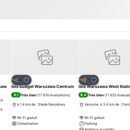
is
Ajouter à mes favoris
Ajouter à mes fav
Hotel
Hotel
1 Étoiles
3 Étoiles
Partager
Partager
rsaw
ibis budget Warszawa Centrum
ibis Warszawa West Stati
8,1
8,4
Très bien
(
17 976 évaluations
)
Très bien
(
11 935 évaluat
ns
)
à 1.4 km de : Stade Narodowy
Varsovie, à 3.4 km de : Cent
re
Wi-Fi gratuit
Wi-Fi gratuit
Climatisation
Parking
Animaux acceptés