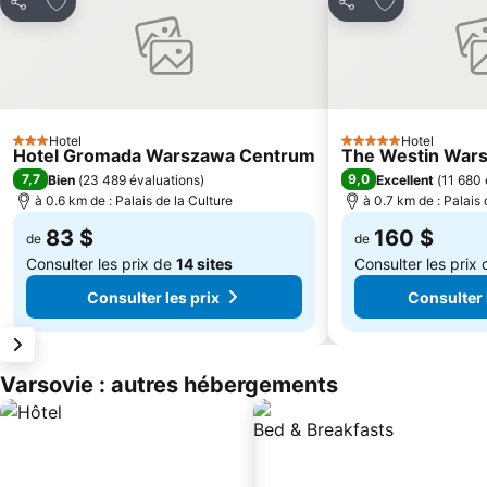
Partager
Partager
Hotel
Hotel
3 Étoiles
5 Étoiles
Hotel Gromada Warszawa Centrum
The Westin War
7,7
9,0
Bien
(
23 489 évaluations
)
Excellent
(
11 680 
à 0.6 km de : Palais de la Culture
à 0.7 km de : Palais 
83 $
160 $
de
de
Consulter les prix de
14 sites
Consulter les prix
Consulter les prix
Consulter 
Varsovie : autres hébergements