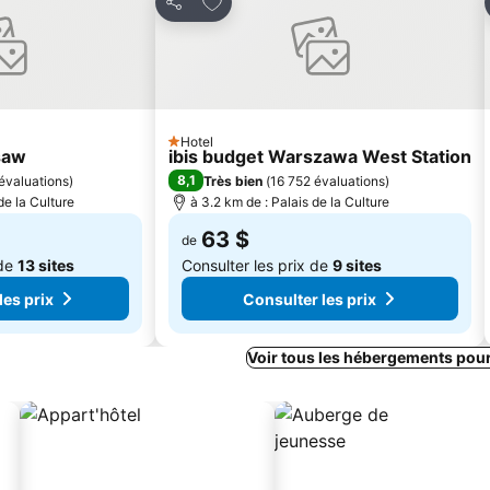
Partager
Hotel
1 Étoiles
saw
ibis budget Warszawa West Station
8,1
évaluations
)
Très bien
(
16 752 évaluations
)
de la Culture
à 3.2 km de : Palais de la Culture
63 $
de
 de
13 sites
Consulter les prix de
9 sites
les prix
Consulter les prix
Voir tous les hébergements pou