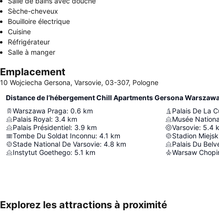
Salle de bains avec douche
Sèche-cheveux
Bouilloire électrique
Cuisine
Réfrigérateur
Salle à manger
Emplacement
10 Wojciecha Gersona, Varsovie, 03-307, Pologne
Distance de l’hébergement Chill Apartments Gersona Warszaw
Warszawa Praga
:
0.6
km
Palais De La C
Palais Royal
:
3.4
km
Musée Nationa
Palais Présidentiel
:
3.9
km
Varsovie
:
5.4
Tombe Du Soldat Inconnu
:
4.1
km
Stadion Miejsk
Stade National De Varsovie
:
4.8
km
Palais Du Belv
Instytut Goethego
:
5.1
km
Warsaw Chopin
Explorez les attractions à proximité