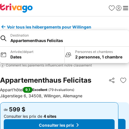
Favoris
Se con
Me
Voir tous les hébergements pour Willingen
Destination
Appartementhaus Felicitas
Arrivée/départ
Personnes et chambres
Dates
2 personnes, 1 chambre
Comment les paiements influencent notre classement
Appartementhaus Felicitas
Partager
Aj
Appart'hôtel
9,1
Excellent
(
79 évaluations
)
Jägerstiege 6, 34508, Willingen, Allemagne
599 $
599 $
de
de
Consulter les prix de
4 sites
Consulter les prix de
4 sites
Consulter les prix
Consulter les prix