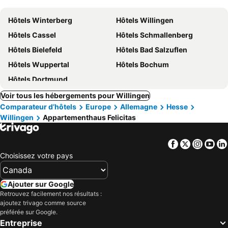
Hôtels Winterberg
Hôtels Willingen
Hôtels Cassel
Hôtels Schmallenberg
Hôtels Bielefeld
Hôtels Bad Salzuflen
Hôtels Wuppertal
Hôtels Bochum
Hôtels Dortmund
Voir tous les hébergements pour Willingen
Comparateur d’hôtels
Europe
Allemagne
Hesse
Willingen
Appartementhaus Felicitas
Facebook
Twitter
Insta
Yo
Choisissez votre pays
Ajouter sur Google
Retrouvez facilement nos résultats :
ajoutez trivago comme source
préférée sur Google.
Entreprise