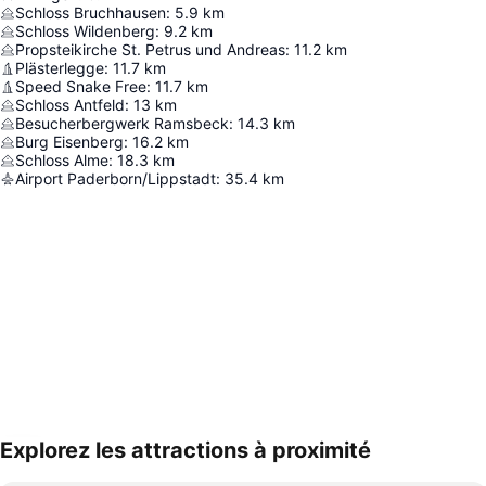
Schloss Bruchhausen
:
5.9
km
Schloss Wildenberg
:
9.2
km
Propsteikirche St. Petrus und Andreas
:
11.2
km
Plästerlegge
:
11.7
km
Speed Snake Free
:
11.7
km
Schloss Antfeld
:
13
km
Besucherbergwerk Ramsbeck
:
14.3
km
Burg Eisenberg
:
16.2
km
Schloss Alme
:
18.3
km
Airport Paderborn/Lippstadt
:
35.4
km
Explorez les attractions à proximité
Agrandir la carte