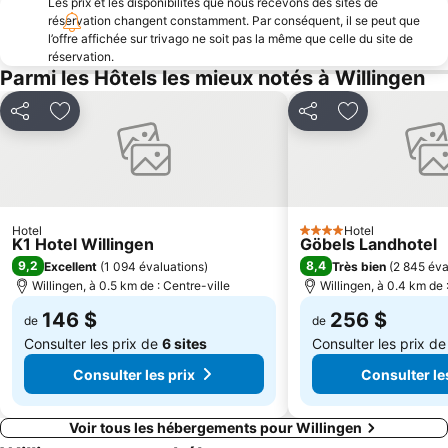
Les prix et les disponibilités que nous recevons des sites de
réservation changent constamment. Par conséquent, il se peut que
l’offre affichée sur trivago ne soit pas la même que celle du site de
réservation.
Parmi les Hôtels les mieux notés à Willingen
Partager
Ajouter à mes favoris
Partager
Ajouter à mes
Hotel
Hotel
4 Étoiles
K1 Hotel Willingen
Göbels Landhotel
9,2
8,4
Excellent
(
1 094 évaluations
)
Très bien
(
2 845 éva
Willingen, à 0.5 km de : Centre-ville
Willingen, à 0.4 km de 
146 $
256 $
de
de
Consulter les prix de
6 sites
Consulter les prix d
Consulter les prix
Consulter le
Voir tous les hébergements pour Willingen