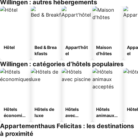
Willingen : autres hébergements
Hôtel
Bed & Brea
Appart'hôt
Maison
Appa
kfasts
el
d'hôtes
el
Willingen : catégories d’hôtels populaires
Hôtels
Hôtels de
Hôtels
Hôtels
Hôtel
économiq
luxe
avec
animaux
ues
piscine
acceptés
Appartementhaus Felicitas : les destinations
à proximité