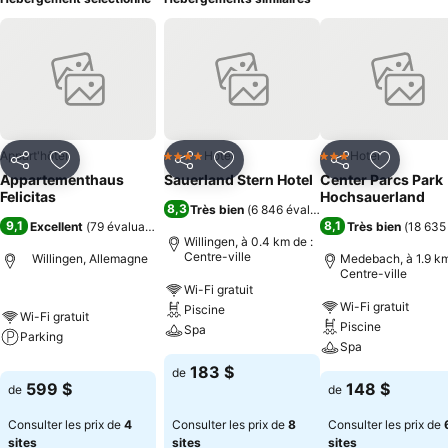
Appart'hôtel
Hotel
Hotel
4 Étoiles
3 Étoiles
Partager
Ajouter à mes favoris
Partager
Ajouter à mes favoris
Partager
Ajouter à
Appartementhaus
Sauerland Stern Hotel
Center Parcs Park
Felicitas
Hochsauerland
8,3
Très bien
(
6 846 évaluations
)
9,1
8,1
Excellent
(
79 évaluations
)
Très bien
(
18 635
Willingen, à 0.4 km de :
Centre-ville
Willingen, Allemagne
Medebach, à 1.9 km
Centre-ville
Wi-Fi gratuit
Wi-Fi gratuit
Piscine
Wi-Fi gratuit
Piscine
Spa
Parking
Spa
183 $
de
599 $
148 $
de
de
Consulter les prix de
4
Consulter les prix de
8
Consulter les prix de
sites
sites
sites