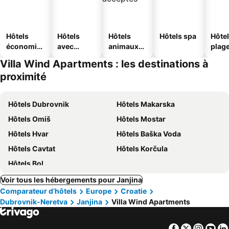
Hôtels
Hôtels
Hôtels
Hôtels spa
Hôtel
économiq
avec
animaux
plag
ues
piscine
acceptés
Villa Wind Apartments : les destinations à
proximité
Hôtels Dubrovnik
Hôtels Makarska
Hôtels Omiš
Hôtels Mostar
Hôtels Hvar
Hôtels Baška Voda
Hôtels Cavtat
Hôtels Korčula
Hôtels Bol
Voir tous les hébergements pour Janjina
Comparateur d’hôtels
Europe
Croatie
Dubrovnik-Neretva
Janjina
Villa Wind Apartments
Facebook
Twitter
Insta
Yo