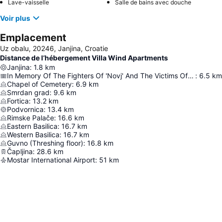
Lave-vaisselle
Salle de bains avec douche
Voir plus
Emplacement
Uz obalu, 20246, Janjina, Croatie
Distance de l’hébergement Villa Wind Apartments
Janjina
:
1.8
km
In Memory Of The Fighters Of 'Novj' And The Victims Of Fascism
:
6.5
km
Chapel of Cemetery
:
6.9
km
Smrdan grad
:
9.6
km
Fortica
:
13.2
km
Podvornica
:
13.4
km
Rimske Palače
:
16.6
km
Eastern Basilica
:
16.7
km
Western Basilica
:
16.7
km
Guvno (Threshing floor)
:
16.8
km
Čapljina
:
28.6
km
Mostar International Airport
:
51
km