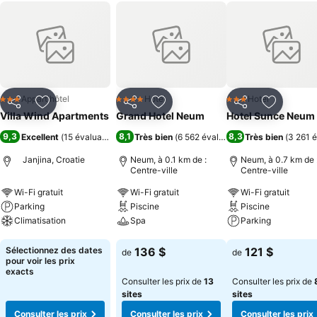
Appart'hôtel
Hotel
Hotel
3 Étoiles
4 Étoiles
3 Étoiles
Partager
Ajouter à mes favoris
Partager
Ajouter à mes favoris
Partager
Ajouter à
Villa Wind Apartments
Grand Hotel Neum
Hotel Sunce Neum
9,3
8,1
8,3
Excellent
(
15 évaluations
)
Très bien
(
6 562 évaluations
Très bien
)
(
3 261 é
Janjina, Croatie
Neum, à 0.1 km de :
Neum, à 0.7 km de 
Centre-ville
Centre-ville
Wi-Fi gratuit
Wi-Fi gratuit
Wi-Fi gratuit
Parking
Piscine
Piscine
Climatisation
Spa
Parking
Consulter les prix
Consulter les prix
Consulter les pri
Sélectionnez des dates
136 $
121 $
de
de
pour voir les prix
exacts
Consulter les prix de
13
Consulter les prix de
sites
sites
Consulter les prix
Consulter les prix
Consulter les prix