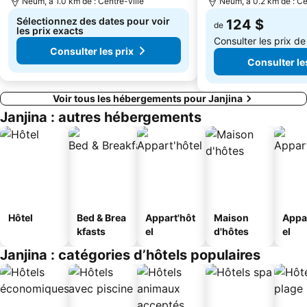
Neum, à 1.0 km de : Centre-ville
Neum, à 0.2 km de : Ce
Sélectionnez des dates pour voir
124 $
de
les prix exacts
Consulter les prix d
Consulter les prix
Consulter le
Voir tous les hébergements pour Janjina
Janjina : autres hébergements
Hôtel
Bed & Brea
Appart'hôt
Maison
Appa
kfasts
el
d'hôtes
el
Janjina : catégories d’hôtels populaires