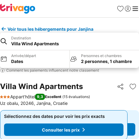
Favoris
Se con
Me
Voir tous les hébergements pour Janjina
Destination
Villa Wind Apartments
Arrivée/départ
Personnes et chambres
Dates
2 personnes, 1 chambre
Comment les paiements influencent notre classement
Villa Wind Apartments
Partager
Aj
Appart'hôtel
9,3
Excellent
(
15 évaluations
)
3 Étoiles
Uz obalu, 20246, Janjina, Croatie
Sélectionnez des dates pour voir les prix exacts
Sélectionnez des dates pour voir les prix exacts
Consulter les prix
Consulter les prix