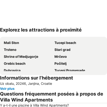
Explorez les attractions à proximité
Agrandir la carte
Mali Ston
Tucepi beach
Trsteno
Stari grad
Shrine of Medjugorje
Mrčevo
Orebic beach
Počitelj
Dubravica
Tucepi Promenade
Informations sur l’hébergement
Korčula Town Museum
Badija
Uz obalu, 20246, Janjina, Croatie
House of Marco Polo
Slapovi Kravice
Voir plus
Kliševo
Questions fréquemment posées à propos de
Villa Wind Apartments
Y a-t-il une piscine à Villa Wind Apartments?