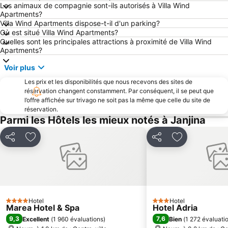
Les animaux de compagnie sont-ils autorisés à Villa Wind
Apartments?
Villa Wind Apartments dispose-t-il d'un parking?
Où est situé Villa Wind Apartments?
Quelles sont les principales attractions à proximité de Villa Wind
Apartments?
Voir plus
Les prix et les disponibilités que nous recevons des sites de
réservation changent constamment. Par conséquent, il se peut que
l’offre affichée sur trivago ne soit pas la même que celle du site de
réservation.
Parmi les Hôtels les mieux notés à Janjina
Partager
Ajouter à mes favoris
Partager
Ajouter à mes
Hotel
Hotel
4 Étoiles
3 Étoiles
Marea Hotel & Spa
Hotel Adria
9,3
7,6
Excellent
(
1 960 évaluations
)
Bien
(
1 272 évaluati