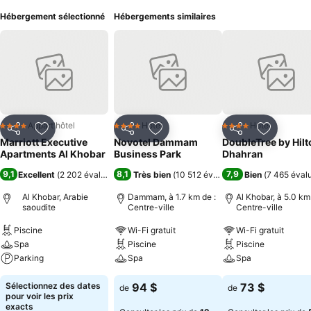
Hébergement sélectionné
Hébergements similaires
Appart'hôtel
Hotel
Hotel
4 Étoiles
4 Étoiles
4 Étoiles
Partager
Ajouter à mes favoris
Partager
Ajouter à mes favoris
Partager
Ajouter à
Marriott Executive
Novotel Dammam
DoubleTree by Hilt
Apartments Al Khobar
Business Park
Dhahran
9,1
8,1
7,9
Excellent
(
2 202 évaluations
)
Très bien
(
10 512 évaluations
Bien
)
(
7 465 éval
Al Khobar, Arabie
Dammam, à 1.7 km de :
Al Khobar, à 5.0 km
saoudite
Centre-ville
Centre-ville
Piscine
Wi-Fi gratuit
Wi-Fi gratuit
Spa
Piscine
Piscine
Parking
Spa
Spa
Sélectionnez des dates
94 $
73 $
de
de
pour voir les prix
exacts