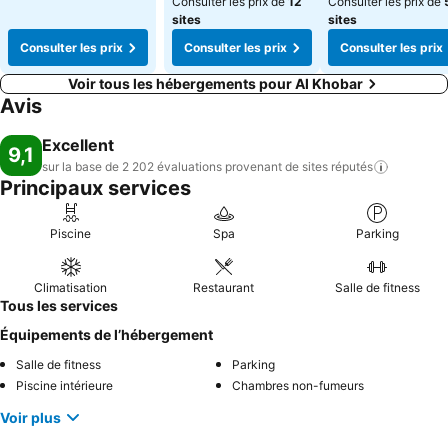
Consulter les prix de
12
Consulter les prix de
sites
sites
Consulter les prix
Consulter les prix
Consulter les prix
Voir tous les hébergements pour Al Khobar
Avis
Excellent
9,1
sur la base de 2 202 évaluations provenant de sites
réputés
Principaux services
Piscine
Spa
Parking
Climatisation
Restaurant
Salle de fitness
Tous les services
Équipements de l’hébergement
Salle de fitness
Parking
Piscine intérieure
Chambres non-fumeurs
Voir plus