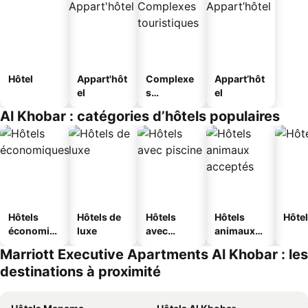
Hôtel
Appart'hôt
Complexe
Appart’hôt
el
s
el
touristique
Al Khobar : catégories d’hôtels populaires
s
Hôtels
Hôtels de
Hôtels
Hôtels
Hôtel
économiq
luxe
avec
animaux
ues
piscine
acceptés
Marriott Executive Apartments Al Khobar : les
destinations à proximité