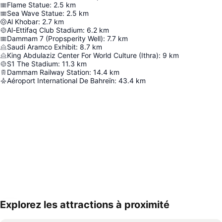
Flame Statue
:
2.5
km
Sea Wave Statue
:
2.5
km
Al Khobar
:
2.7
km
Al-Ettifaq Club Stadium
:
6.2
km
Dammam 7 (Propsperity Well)
:
7.7
km
Saudi Aramco Exhibit
:
8.7
km
King Abdulaziz Center For World Culture (Ithra)
:
9
km
S1 The Stadium
:
11.3
km
Dammam Railway Station
:
14.4
km
Aéroport International De Bahreïn
:
43.4
km
Explorez les attractions à proximité
Agrandir la carte