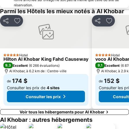
réservation.
Parmi les Hôtels les mieux notés à Al Khobar
Partager
Ajouter à mes favoris
Partager
Ajouter à
Hotel
Hotel
5 Étoiles
5 Étoiles
Hilton Al Khobar King Fahd Causeway
voco Al Khobar
9,3
9,1
Excellent
(
6 266 évaluations
)
Excellent
(
6 87
Al Khobar, à 6.2 km de : Centre-ville
Al Khobar, à 2.9 k
174 $
152 $
de
de
Consulter les prix de
4 sites
Consulter les p
Consulter les prix
Consulte
Voir tous les hébergements pour Al Khobar
Al Khobar : autres hébergements