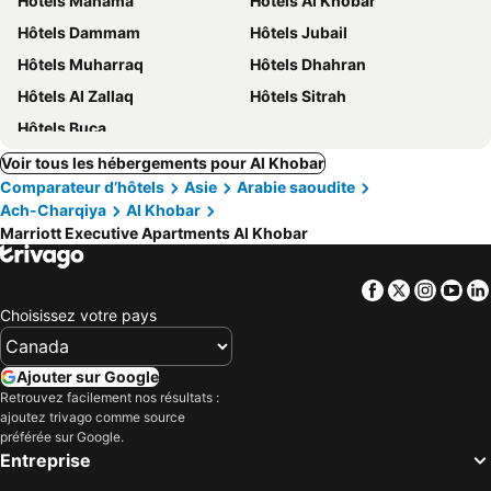
Hôtels Manama
Hôtels Al Khobar
Hôtels Dammam
Hôtels Jubail
Hôtels Muharraq
Hôtels Dhahran
Hôtels Al Zallaq
Hôtels Sitrah
Hôtels Buca
Voir tous les hébergements pour Al Khobar
Comparateur d’hôtels
Asie
Arabie saoudite
Ach-Charqiya
Al Khobar
Marriott Executive Apartments Al Khobar
Facebook
Twitter
Insta
Yo
Choisissez votre pays
Ajouter sur Google
Retrouvez facilement nos résultats :
ajoutez trivago comme source
préférée sur Google.
Entreprise