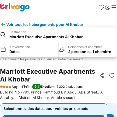
Favoris
Se con
Me
Voir tous les hébergements pour Al Khobar
Destination
Marriott Executive Apartments Al Khobar
Arrivée/départ
Personnes et chambres
Dates
2 personnes, 1 chambre
Comment les paiements influencent notre classement
Marriott Executive Apartments
Al Khobar
Partager
Aj
Appart'hôtel
9,1
Excellent
(
2 202 évaluations
)
4 Étoiles
Building No 7791, Prince Hammoud Bin Abdul Aziz Street., Al
Aqrabiyah District, Al Khobar, Arabie saoudite
Sélectionnez des dates pour voir les prix exacts
Sélectionnez des dates pour voir les prix exacts