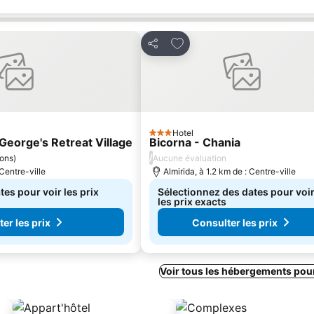
avoris
Ajouter à mes favoris
Partager
Hotel
3 Étoiles
t George's Retreat Village
Bicorna - Chania
/
ions
)
Aucune évaluation
 Centre-ville
Almirida, à 1.2 km de : Centre-ville
es pour voir les prix
Sélectionnez des dates pour voi
les prix exacts
er les prix
Consulter les prix
Voir tous les hébergements pou