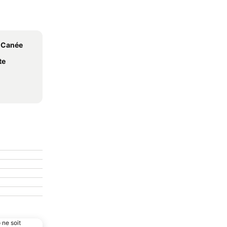
a Canée
te
 ne soit