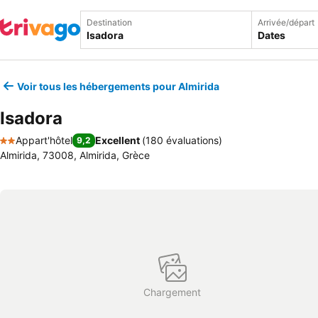
Destination
Arrivée/départ
Dates
Voir tous les hébergements pour Almirida
Isadora
Appart'hôtel
Excellent
(
180 évaluations
)
9,2
2 Étoiles
Almirida, 73008, Almirida, Grèce
Chargement