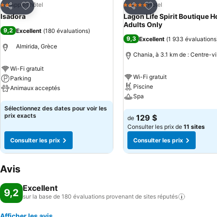
Ajouter à mes favoris
Ajouter à mes favor
Appart'hôtel
Hotel
2 Étoiles
5 Étoiles
Partager
Partager
Isadora
Lagon Life Spirit Boutique Ho
Adults Only
9,2
Excellent
(
180 évaluations
)
9,3
Excellent
(
1 933 évaluations
Almirida, Grèce
Chania, à 3.1 km de : Centre-vi
Wi-Fi gratuit
Wi-Fi gratuit
Parking
Piscine
Animaux acceptés
Spa
Consulter les prix
Sélectionnez des dates pour voir les
Consulter les prix
prix exacts
129 $
de
Consulter les prix de
11 sites
Consulter les prix
Consulter les prix
Avis
Excellent
9,2
sur la base de 180 évaluations provenant de sites
réputés
Afficher les avis