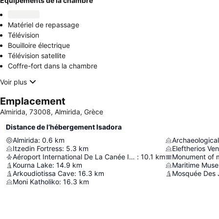
Équipements de la chambre
Matériel de repassage
Télévision
Bouilloire électrique
Télévision satellite
Coffre-fort dans la chambre
Voir plus
Emplacement
Almirida, 73008, Almirida, Grèce
Distance de l’hébergement Isadora
Almirida
:
0.6
km
Archaeologica
Itzedin Fortress
:
5.3
km
Eleftherios Ve
Aéroport International De La Canée Ioánnis-Daskalogiánnis
:
10.1
km
Kourna Lake
:
14.9
km
Maritime Muse
Arkoudiotissa Cave
:
16.3
km
Mosquée Des J
Moni Katholiko
:
16.3
km