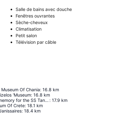
Salle de bains avec douche
Fenêtres ouvrantes
Sèche-cheveux
Climatisation
Petit salon
Télévision par câble
l Museum Of Chania
:
16.8
km
nizelos 'Museum
:
16.8
km
Monument of memory for the SS Tanais.
:
17.9
km
um Of Crete
:
18.1
km
anissaires
:
18.4
km