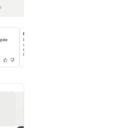
t
Hébergements spacieux et adaptés aux familles
ipée
Les appartements sont lumineux et spacieux, avec des 
comprenant des configurations à deux et trois chambres
étant équipés de machines à laver et de plusieurs salles
idéaux pour les familles.