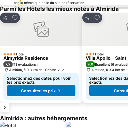
pas la même que celle du site de réservation.
Parmi les Hôtels les mieux notés à Almirida
Ajouter à mes favoris
Ajouter à mes f
Partager
Partager
Hotel
Hotel
4 Étoiles
3 Étoiles
Almyrida Residence
Villa Apollo - Sain
7,2
9,0
(
11 évaluations
)
Excellent
(
6 évaluat
Almirida, à 0.3 km de : Centre-ville
Almirida, à 3.4 km de :
Sélectionnez des dates pour voir
Sélectionnez des dat
les prix exacts
exacts
Consulter les prix
Consult
Almirida : autres hébergements