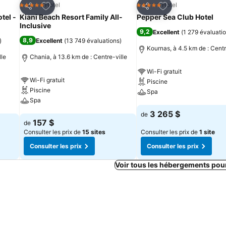
is
Ajouter à mes favoris
Ajouter à mes fav
Hotel
Hotel
5 Étoiles
5 Étoiles
Partager
Partager
tel -
Kiani Beach Resort Family All-
Pepper Sea Club Hotel
Inclusive
9,2
Excellent
(
1 279 évaluati
8,9
)
Excellent
(
13 749 évaluations
)
Kournas, à 4.5 km de : Centr
lle
Chania, à 13.6 km de : Centre-ville
Wi-Fi gratuit
Wi-Fi gratuit
Piscine
Piscine
Spa
Spa
Consulter les prix
3 265 $
de
Consulter les prix
157 $
de
Consulter les prix de
15 sites
Consulter les prix de
1 site
Consulter les prix
Consulter les prix
Voir tous les hébergements pou