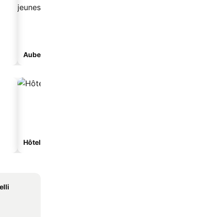
Auberge de jeunesse
Maison d'hôtes
Hôtels spa
Hôtels de plage
lli