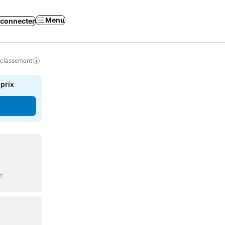
Menu
 connecter
 classement
 prix
t