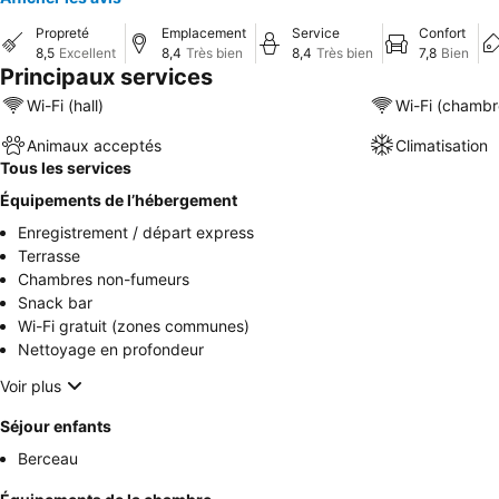
Propreté
Emplacement
Service
Confort
8,5
Excellent
8,4
Très bien
8,4
Très bien
7,8
Bien
Principaux services
Wi-Fi (hall)
Wi-Fi (chambr
Animaux acceptés
Climatisation
Tous les services
Équipements de l’hébergement
Enregistrement / départ express
Terrasse
Chambres non-fumeurs
Snack bar
Wi-Fi gratuit (zones communes)
Nettoyage en profondeur
Voir plus
Séjour enfants
Berceau