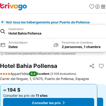
Favoris
Se con
Me
Voir tous les hébergements pour Puerto de Pollensa
Destination
Hotel Bahia Pollensa
Arrivée/départ
Personnes et chambres
Dates
2 personnes, 1 chambre
Comment les paiements influencent notre classement
Hotel Bahia Pollensa
Partager
Aj
Appart'hôtel
8,6
Excellent
(
3 006 évaluations
)
4 Étoiles
Carrer del Noguer, 1, 07470, Puerto de Pollensa, Espagne
194 $
194 $
de
de
Consulter les prix de
11 sites
Consulter les prix de
11 sites
Consulter les prix
Consulter les prix