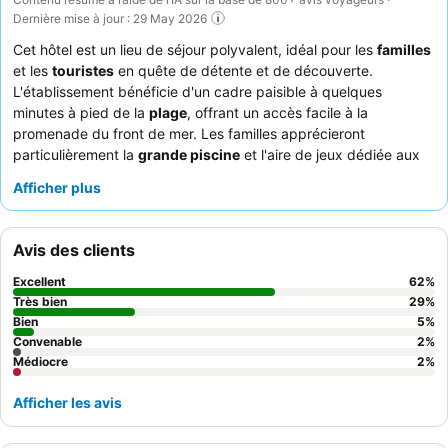
Dernière mise à jour : 29 May 2026
Cet hôtel est un lieu de séjour polyvalent, idéal pour les
familles
et les
touristes
en quête de détente et de découverte.
L'établissement bénéficie d'un cadre paisible à quelques
minutes à pied de la
plage
, offrant un accès facile à la
promenade du front de mer. Les familles apprécieront
particulièrement la
grande piscine
et l'aire de jeux dédiée aux
enfants, tandis que tous les clients profiteront de la salle de
Afficher plus
sport bien équipée et du local à vélos sécurisé. Les clients
louent constamment le
service exceptionnel
du personnel
amical et attentionné, ainsi que les
offres culinaires
variées et
Avis des clients
de grande qualité, en particulier le copieux petit-déjeuner buffet
avec des omelettes préparées à la demande. Pour une
Excellent
62
%
expérience plus calme, pensez à demander une chambre
Très bien
29
%
éloignée des éventuels bruits de ventilation ou de couloir.
Bien
5
%
Convenable
2
%
Médiocre
2
%
Afficher les avis