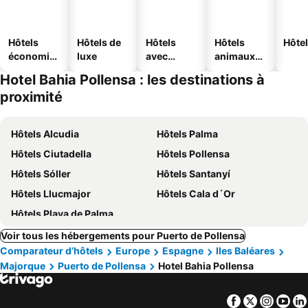
Hôtels
Hôtels de
Hôtels
Hôtels
Hôtel
économiq
luxe
avec
animaux
ues
piscine
acceptés
Hotel Bahia Pollensa : les destinations à
proximité
Hôtels Alcudia
Hôtels Palma
Hôtels Ciutadella
Hôtels Pollensa
Hôtels Sóller
Hôtels Santanyí
Hôtels Llucmajor
Hôtels Cala d´Or
Hôtels Playa de Palma
Voir tous les hébergements pour Puerto de Pollensa
Comparateur d’hôtels
Europe
Espagne
Iles Baléares
Majorque
Puerto de Pollensa
Hotel Bahia Pollensa
Facebook
Twitter
Insta
Yo