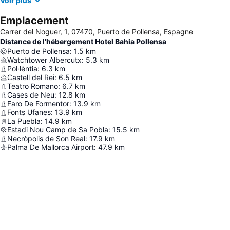
Voir plus
Emplacement
Carrer del Noguer, 1, 07470, Puerto de Pollensa, Espagne
Distance de l’hébergement Hotel Bahia Pollensa
Puerto de Pollensa
:
1.5
km
Watchtower Albercutx
:
5.3
km
Pol·lèntia
:
6.3
km
Castell del Rei
:
6.5
km
Teatro Romano
:
6.7
km
Cases de Neu
:
12.8
km
Faro De Formentor
:
13.9
km
Fonts Ufanes
:
13.9
km
La Puebla
:
14.9
km
Estadi Nou Camp de Sa Pobla
:
15.5
km
Necròpolis de Son Real
:
17.9
km
Palma De Mallorca Airport
:
47.9
km