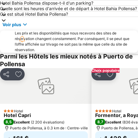
Hotel Bahia Pollensa dispose-t-il d'un parking?
Aquarium de Palma
Rue de la lune
Quelle sont les heures d'arrivée et de départ à Hotel Bahia Pollensa?
Mare de Déu del Carme
Son Roca
Où est situé Hotel Bahia Pollensa?
Es Rafal Nou
Es Pil larí
Voir plus
Cas Capiscol
Les prix et les disponibilités que nous recevons des sites de
réservation changent constamment. Par conséquent, il se peut que
l’offre affichée sur trivago ne soit pas la même que celle du site de
réservation.
Parmi les Hôtels les mieux notés à Puerto de
Pollensa
Choix populaire
Partager
Ajouter à mes favoris
Partager
Ajouter à m
Hotel
Hotel
3 Étoiles
5 Étoiles
Hotel Capri
Formentor, a Roy
8,5
8,7
Excellent
(
2 200 évaluations
)
Excellent
(
836 éva
Puerto de Pollensa, à 0.3 km de : Centre-ville
Puerto de Pollensa, à