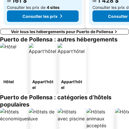
161 $
1 428 $
de
de
Consulter les prix de
4 sites
Consulter les prix 
Consulter les prix
Consulter 
Voir tous les hébergements pour Puerto de Pollensa
Puerto de Pollensa : autres hébergements
Hôtel
Appart'hôt
Appart’hôt
el
el
Puerto de Pollensa : catégories d’hôtels
populaires