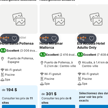
Appart'hôtel
Hotel
Hotel
4 Étoiles
4 Étoiles
4 Étoiles
Partager
Ajouter à mes favoris
Partager
Ajouter à mes favoris
Partager
Ajouter à
Hotel Bahia Pollensa
Hotel Miramar
Eix Alcudia Hotel
Mallorca
Adults Only
8,6
Excellent
(
3 006 évaluations
)
9,3
8,5
Excellent
(
2 416 évaluations
Excellent
)
(
7 408 é
Puerto de Pollensa,
Espagne
Puerto de Pollensa, à
Alcudia, à 1.4 km de
0.2 km de : Centre-ville
Centre-ville
Wi-Fi gratuit
Wi-Fi gratuit
Wi-Fi gratuit
Piscine
Piscine
Piscine
Spa
Spa
Spa
194 $
de
301 $
Sélectionnez des da
de
pour voir les prix
Consulter les prix de
11
Consulter les prix de
6
exacts
sites
sites