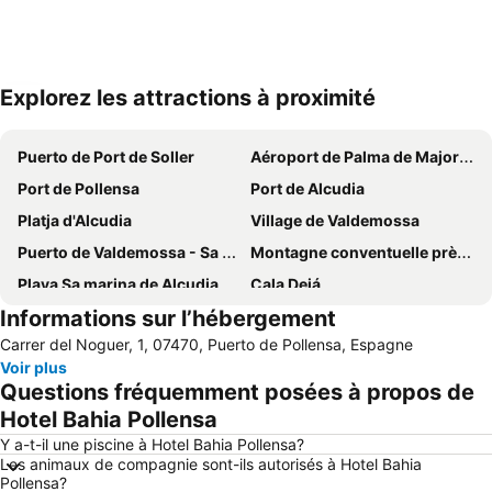
Explorez les attractions à proximité
Agrandir la carte
Puerto de Port de Soller
Aéroport de Palma de Majorque
Port de Pollensa
Port de Alcudia
Platja d'Alcudia
Village de Valdemossa
Puerto de Valdemossa - Sa Marina
Montagne conventuelle près de Randa
Playa Sa marina de Alcudia
Cala Deiá
Informations sur l’hébergement
Monastère de Lluc
Portocristo
Carrer del Noguer, 1, 07470, Puerto de Pollensa, Espagne
Can Picafort
Port Esportiu Can Picafort
Voir plus
Parc Naturel de St Albufera de Majorque
Son Moll
Questions fréquemment posées à propos de
Port de Porto Cristo
Cala Millor
Hotel Bahia Pollensa
Coves del Drac
Cala Pi Formentor
Y a-t-il une piscine à Hotel Bahia Pollensa?
Les animaux de compagnie sont-ils autorisés à Hotel Bahia
Serra de Tramontana
Platja de Sa Coma
Pollensa?