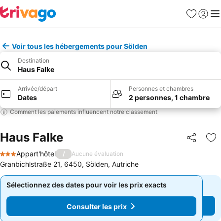
Favoris
Se con
Me
Voir tous les hébergements pour Sölden
Destination
Haus Falke
Arrivée/départ
Personnes et chambres
Dates
2 personnes, 1 chambre
Comment les paiements influencent notre classement
Haus Falke
Partager
Aj
Appart'hôtel
/
Aucune évaluation
3 Étoiles
Granbichlstraße 21, 6450, Sölden, Autriche
Sélectionnez des dates pour voir les prix exacts
Sélectionnez des dates pour voir les prix exacts
Consulter les prix
Consulter les prix