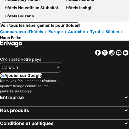
Hôtels Neustift im Stubaital
Hôtels Ischgl
Hôtels Bolzano
Voir tous les hébergements pour Sölden
Comparateur d’hôtels
Europe
Autriche
Tyrol
Sölden
Haus Falke
Facebook
Twitter
Insta
Yo
Choisissez votre pays
Ajouter sur Google
Retrouvez facilement nos résultats :
ajoutez trivago comme source
préférée sur Google.
Entreprise
Nos produits
Conditions et politiques