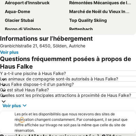
Aéroport d'Innsbruck
Rémontées Mécaniques de la Nordkette
Aqua-Dome
Marché de Noël du Vieux Innsbruck
Glacier Stubai
Top Quality Skiing
Borgo di Vipiteno
Rettenbach
Informations sur l’hébergement
Brandle
Église de la Cour
Granbichlstraße 21, 6450, Sölden, Autriche
Rechenhof
Ehrwald-Lermoos
Voir plus
Obergurgl
Sterzinger Joghurttage
Questions fréquemment posées à propos de
Bahnhof Seefeld
Olympiaworld
Haus Falke
Musée Goldenes Dahl
Palais Impérial
Y a-t-il une piscine à Haus Falke?
Les animaux de compagnie sont-ils autorisés à Haus Falke?
Congrès - Innsbruck
Hallenbad Olympisches Dorf
Haus Falke dispose-t-il d'un parking?
Où est situé Haus Falke?
Musée Provincial de la Mine de Monteneve
Skigebiet Kühtai
Quelles sont les principales attractions à proximité de Haus Falke?
Thurnerhof
Nauders Bergkastel
Voir plus
Tremplin de Bergisel
Les prix et les disponibilités que nous recevons des sites de
réservation changent constamment. Par conséquent, il se peut que
l’offre affichée sur trivago ne soit pas la même que celle du site de
réservation.