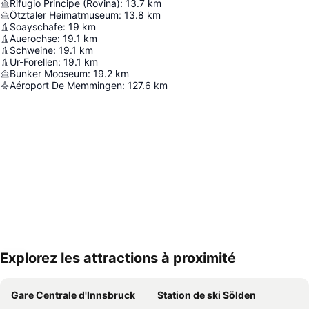
Rifugio Principe (Rovina)
:
13.7
km
Ötztaler Heimatmuseum
:
13.8
km
Soayschafe
:
19
km
Auerochse
:
19.1
km
Schweine
:
19.1
km
Ur-Forellen
:
19.1
km
Bunker Mooseum
:
19.2
km
Aéroport De Memmingen
:
127.6
km
Explorez les attractions à proximité
Agrandir la carte
Gare Centrale d'Innsbruck
Station de ski Sölden