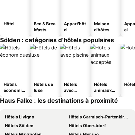
Hôtel
Bed & Brea
Appart'hôt
Maison
Appa
kfasts
el
d'hôtes
el
Sölden : catégories d’hôtels populaires
Hôtels
Hôtels de
Hôtels
Hôtels
Hôtel
économiq
luxe
avec
animaux
ues
piscine
acceptés
Haus Falke : les destinations à proximité
Hôtels Livigno
Hôtels Garmisch-Partenkirchen
Hôtels Sölden
Hôtels Oberstdorf
Hôtels Mayrhofen
Hôtels Merano