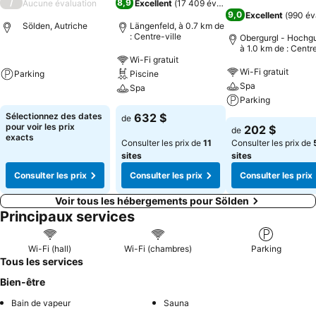
/
8,9
Aucune évaluation
Excellent
(
17 409 évaluations
)
9,0
Excellent
(
990 év
Sölden, Autriche
Längenfeld, à 0.7 km de
: Centre-ville
Obergurgl - Hochgu
à 1.0 km de : Centr
ville
Wi-Fi gratuit
Wi-Fi gratuit
Parking
Piscine
Spa
Spa
Parking
Sélectionnez des dates
632 $
de
pour voir les prix
202 $
de
exacts
Consulter les prix de
11
Consulter les prix de
sites
sites
Consulter les prix
Consulter les prix
Consulter les prix
Voir tous les hébergements pour Sölden
Principaux services
Wi-Fi (hall)
Wi-Fi (chambres)
Parking
Tous les services
Bien-être
Bain de vapeur
Sauna