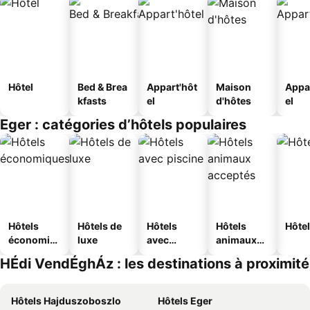
Hôtel
Bed & Brea
Appart'hôt
Maison
Appa
kfasts
el
d'hôtes
el
Eger : catégories d’hôtels populaires
Hôtels
Hôtels de
Hôtels
Hôtels
Hôtel
économiq
luxe
avec
animaux
ues
piscine
acceptés
HÉdi VendÉghÁz : les destinations à proximité
Hôtels Hajduszoboszlo
Hôtels Eger