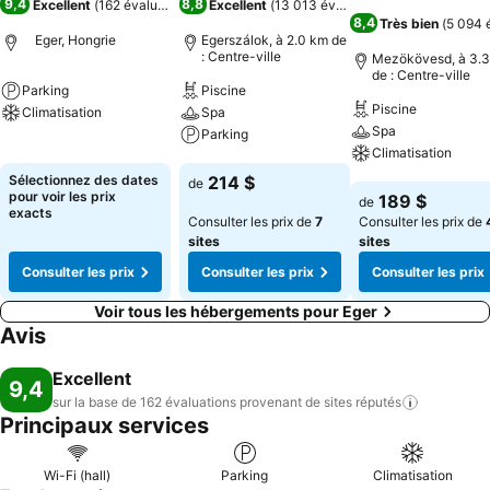
9,4
8,8
Excellent
(
162 évaluations
)
Excellent
(
13 013 évaluations
)
8,4
Très bien
(
5 094 
Eger, Hongrie
Egerszálok, à 2.0 km de
: Centre-ville
Mezökövesd, à 3.
de : Centre-ville
Parking
Piscine
Piscine
Climatisation
Spa
Spa
Parking
Consulter les prix
Climatisation
Consulter les prix
Sélectionnez des dates
214 $
de
Consulter les pri
pour voir les prix
189 $
de
exacts
Consulter les prix de
7
Consulter les prix de
sites
sites
Consulter les prix
Consulter les prix
Consulter les prix
Voir tous les hébergements pour Eger
Avis
Excellent
9,4
sur la base de 162 évaluations provenant de sites
réputés
Principaux services
Wi-Fi (hall)
Parking
Climatisation