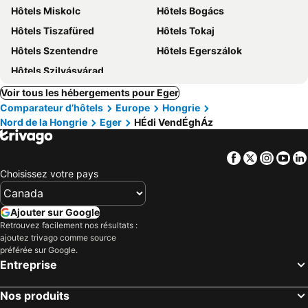
Hôtels Miskolc
Hôtels Bogács
Hôtels Tiszafüred
Hôtels Tokaj
Hôtels Szentendre
Hôtels Egerszálok
Hôtels Szilvásvárad
Voir tous les hébergements pour Eger
Comparateur d’hôtels
Europe
Hongrie
Nord de la Hongrie
Eger
HÉdi VendÉghÁz
Facebook
Twitter
Insta
Yo
Choisissez votre pays
Ajouter sur Google
Retrouvez facilement nos résultats :
ajoutez trivago comme source
préférée sur Google.
Entreprise
Nos produits