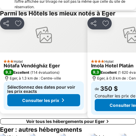
l’offre affichée sur trivago ne soit pas la même que celle du site de
réservation.
Parmi les Hôtels les mieux notés à Eger
Partager
Ajouter à mes favoris
Partager
Ajouter à mes
Hotel
Hotel
3 Étoiles
4 Étoiles
Nótafa Vendégház Eger
Imola Hotel Platán
9,2
9,3
Excellent
(
114 évaluations
)
Excellent
(
1 620 éva
Eger, à 1.3 km de : Centre-ville
Eger, à 0.8 km de : Cen
Sélectionnez des dates pour voir
350 $
de
les prix exacts
Consulter les prix d
Consulter les prix
Consulter le
Voir tous les hébergements pour Eger
Eger : autres hébergements