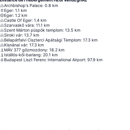
Archbishop's Palace
:
0.8
km
Eger
:
1.1
km
Eger
:
1.2
km
Castle Of Eger
:
1.4
km
Szarvaskő vára
:
11.1
km
Szent Márton püspök templom
:
13.5
km
Siroki vár
:
13.7
km
Bélapátfalvi Ciszterci Apátsági Templom
:
17.3
km
Kisnánai vár
:
17.3
km
MÁV 377 gőzmozdony
:
18.2
km
Istállós-kői-barlang
:
20.1
km
Budapest Liszt Ferenc International Airport
:
97.9
km