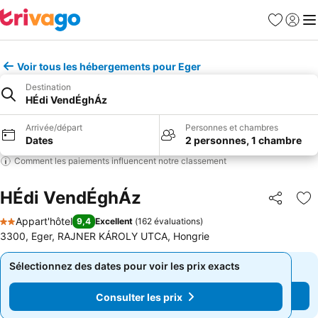
Favoris
Se con
Me
Voir tous les hébergements pour Eger
Destination
HÉdi VendÉghÁz
Arrivée/départ
Personnes et chambres
Dates
2 personnes, 1 chambre
Comment les paiements influencent notre classement
HÉdi VendÉghÁz
Partager
Aj
Appart'hôtel
9,4
Excellent
(
162 évaluations
)
2 Étoiles
3300, Eger, RAJNER KÁROLY UTCA, Hongrie
Sélectionnez des dates pour voir les prix exacts
Sélectionnez des dates pour voir les prix exacts
Consulter les prix
Consulter les prix