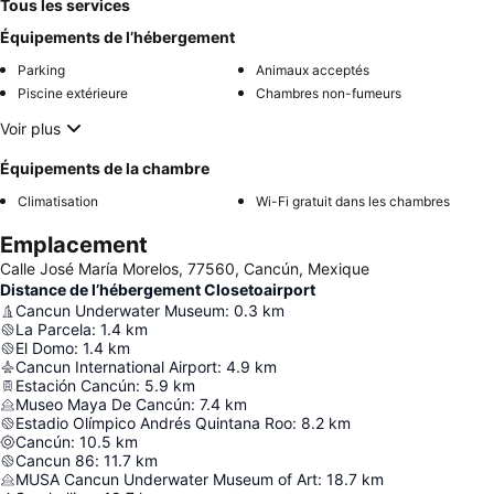
Tous les services
Équipements de l’hébergement
Parking
Animaux acceptés
Piscine extérieure
Chambres non-fumeurs
Voir plus
Équipements de la chambre
Climatisation
Wi-Fi gratuit dans les chambres
Emplacement
Calle José María Morelos, 77560, Cancún, Mexique
Distance de l’hébergement Closetoairport
Cancun Underwater Museum
:
0.3
km
La Parcela
:
1.4
km
El Domo
:
1.4
km
Cancun International Airport
:
4.9
km
Estación Cancún
:
5.9
km
Museo Maya De Cancún
:
7.4
km
Estadio Olímpico Andrés Quintana Roo
:
8.2
km
Cancún
:
10.5
km
Cancun 86
:
11.7
km
MUSA Cancun Underwater Museum of Art
:
18.7
km