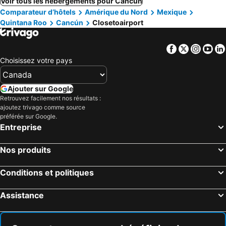
Voir tous les hébergements pour Cancún
Comparateur d’hôtels
Amérique du Nord
Mexique
Quintana Roo
Cancún
Closetoairport
Facebook
Twitter
Insta
Yo
Choisissez votre pays
Ajouter sur Google
Retrouvez facilement nos résultats :
ajoutez trivago comme source
préférée sur Google.
Entreprise
Nos produits
Conditions et politiques
Assistance