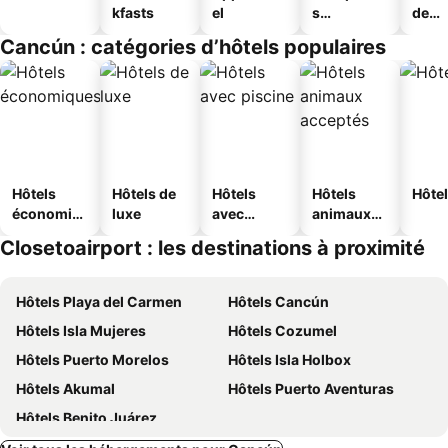
kfasts
el
s
de
touristique
jeun
Cancún : catégories d’hôtels populaires
s
Hôtels
Hôtels de
Hôtels
Hôtels
Hôtel
économiq
luxe
avec
animaux
ues
piscine
acceptés
Closetoairport : les destinations à proximité
Hôtels Playa del Carmen
Hôtels Cancún
Hôtels Isla Mujeres
Hôtels Cozumel
Hôtels Puerto Morelos
Hôtels Isla Holbox
Hôtels Akumal
Hôtels Puerto Aventuras
Hôtels Benito Juárez