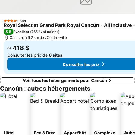
Hotel
4 Étoiles
Royal Select at Grand Park Royal Cancún - All Inclusive 
8,5
Excellent
(
765 évaluations
)
Cancún, à 9.2 km de : Centre-ville
418 $
de
Consulter les prix de
6 sites
Consulter les prix
Voir tous les hébergements pour Cancún
Cancún : autres hébergements
Hôtel
Bed & Brea
Appart'hôt
Complexe
Aube