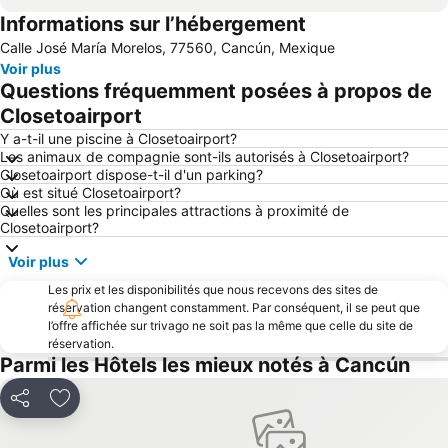
Informations sur l’hébergement
Palais des Congrès et des Expositions de Cancun
Isla Mujeres Founding Day
Calle José María Morelos, 77560, Cancún, Mexique
Playa Caracol
Playa Paraíso
Voir plus
Place La Isla
We Move Forward
Questions fréquemment posées à propos de
Plaza Kukulcan
Dolphin Discovery
Closetoairport
Cancún Travel Mart & Mexico Summit
Punta Sur
Y a-t-il une piscine à Closetoairport?
Les animaux de compagnie sont-ils autorisés à Closetoairport?
Plage Linda
Scuba Cancun
Closetoairport dispose-t-il d'un parking?
Où est situé Closetoairport?
Langosta
Place Bonita
Quelles sont les principales attractions à proximité de
Aquaworld
Marché 28
Closetoairport?
Las Perlas
Playa Lancheros
Voir plus
Cluf de Golf de Playa Paraiso
Aquarium Interactif de Cancun
Les prix et les disponibilités que nous recevons des sites de
réservation changent constamment. Par conséquent, il se peut que
Annual Island Time Fishing Festval
Palais des Congrès et des Expositions de Cancún
l’offre affichée sur trivago ne soit pas la même que celle du site de
Regata del Sol al Sol
Expohotel Cancún
réservation.
Parmi les Hôtels les mieux notés à Cancún
Parc Naturel Garrafón
Punta Bete Xcalacoco
El Malecón
Parque Nacional Isla Contoy
Partager
Ajouter à mes favoris