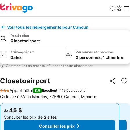
Favoris
Se con
Me
Voir tous les hébergements pour Cancún
Destination
Closetoairport
Arrivée/départ
Personnes et chambres
Dates
2 personnes, 1 chambre
Comment les paiements influencent notre classement
Closetoairport
Partager
Aj
Appart'hôtel
8,5
Excellent
(
415 évaluations
)
3 Étoiles
Calle José María Morelos, 77560, Cancún, Mexique
45 $
45 $
de
de
Consulter les prix de
2 sites
Consulter les prix de
2 sites
Consulter les prix
Consulter les prix