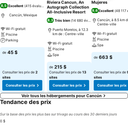
Riviera Cancun, An
Mujeres
8,5
Excellent
(
415 évaluations
)
Autograph Collection
9,6
Excellent
(
48 117 
All-Inclusive Resort
Cancún, Mexique
Cancún, à 8.5 km d
8,3
Très bien
(
14 680 évaluations
)
Centre-ville
Wi-Fi gratuit
Puerto Morelos, à 12.3
Wi-Fi gratuit
km de : Centre-ville
Piscine
Piscine
Parking
Wi-Fi gratuit
Spa
Piscine
45 $
de
Spa
663 $
de
215 $
de
Consulter les prix de
2
Consulter les prix de
13
Consulter les prix de
sites
sites
sites
Consulter les prix
Consulter les prix
Consulter les prix
Voir tous les hébergements pour Cancún
Tendance des prix
Sur la base des prix les plus bas sur trivago au cours des 30 derniers jours
0 $