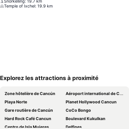
Snorkelling
:
19.7
km
Temple of Ixchel
:
19.9
km
Explorez les attractions à proximité
Agrandir la carte
Zone hôtelière de Cancún
Aéroport international de Cancún
Playa Norte
Planet Hollywood Cancun
Gare routière de Cancún
CoCo Bongo
Hard Rock Café Cancun
Boulevard Kukulkan
Centro de Isla Mujeres
Delfines