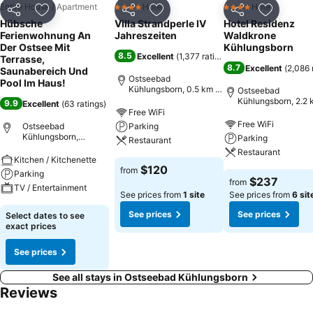
Entire House / Apartment
Hotel
Hotel
4 Stars
4 Stars
Share
Add to favorites
Share
Add to favorites
Share
Add to f
Hübsche
Villa Strandperle IV
Hotel Residenz
Ferienwohnung An
Jahreszeiten
Waldkrone
Der Ostsee Mit
Kühlungsborn
8.5
Excellent
(
1,377 ratings
)
Terrasse,
8.7
Excellent
(
2,086 
Saunabereich Und
Ostseebad
Pool Im Haus!
Kühlungsborn, 0.5 km to
Ostseebad
City centre
Kühlungsborn, 2.2 
9.9
Excellent
(
63 ratings
)
City centre
Free WiFi
Free WiFi
Ostseebad
Parking
Kühlungsborn,
Parking
Restaurant
Germany
Restaurant
Kitchen / Kitchenette
$120
from
Parking
$237
from
TV / Entertainment
See prices from
1 site
See prices from
6 sit
See prices
See prices
Select dates to see
exact prices
See prices
See all stays in Ostseebad Kühlungsborn
Reviews