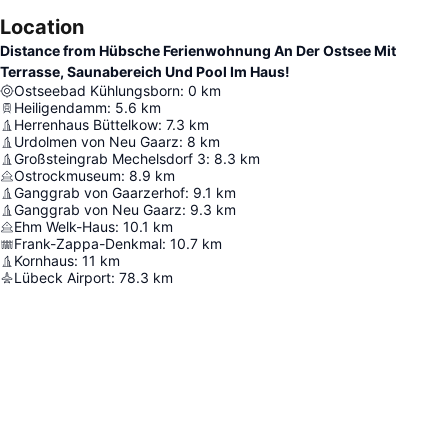
Location
Distance from Hübsche Ferienwohnung An Der Ostsee Mit
Terrasse, Saunabereich Und Pool Im Haus!
Ostseebad Kühlungsborn
:
0
km
Heiligendamm
:
5.6
km
Herrenhaus Büttelkow
:
7.3
km
Urdolmen von Neu Gaarz
:
8
km
Großsteingrab Mechelsdorf 3
:
8.3
km
Ostrockmuseum
:
8.9
km
Ganggrab von Gaarzerhof
:
9.1
km
Ganggrab von Neu Gaarz
:
9.3
km
Ehm Welk-Haus
:
10.1
km
Frank-Zappa-Denkmal
:
10.7
km
Kornhaus
:
11
km
Lübeck Airport
:
78.3
km