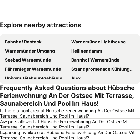
Explore nearby attractions
Expand map
Bahnhof Rostock
Warnemünde Lighthouse
Warnemünder Umgang
Heiligendamm
Seebad Warnemünde
Bahnhof Warnemünde
Fähranleger Warnemünde
Strandpromenade Kühlungsborn
Universitätshauptgebäude Rostock
Alex
Frequently Asked Questions about Hübsche
HanseMesse Rostock
Dierkow-Neu
Ferienwohnung An Der Ostsee Mit Terrasse,
Rostock-Laage Airport
Saunabereich Und Pool Im Haus!
Is there a pool area at Hübsche Ferienwohnung An Der Ostsee Mit
Terrasse, Saunabereich Und Pool Im Haus!?
Are pets allowed at Hübsche Ferienwohnung An Der Ostsee Mit
Terrasse, Saunabereich Und Pool Im Haus!?
Is parking available at Hübsche Ferienwohnung An Der Ostsee Mit
Terrasse, Saunabereich Und Pool Im Haus!?