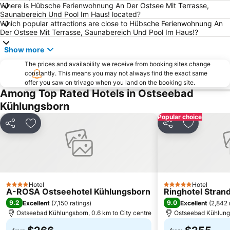
Where is Hübsche Ferienwohnung An Der Ostsee Mit Terrasse,
Saunabereich Und Pool Im Haus! located?
Which popular attractions are close to Hübsche Ferienwohnung An
Der Ostsee Mit Terrasse, Saunabereich Und Pool Im Haus!?
Show more
The prices and availability we receive from booking sites change
constantly. This means you may not always find the exact same
offer you saw on trivago when you land on the booking site.
Among Top Rated Hotels in Ostseebad
Kühlungsborn
Popular choice
Share
Add to favorites
Share
Add to fav
Hotel
Hotel
4 Stars
5 Stars
A-ROSA Ostseehotel Kühlungsborn
Ringhotel Strand
9.2
9.0
Excellent
(
7,150 ratings
)
Excellent
(
2,842 
Ostseebad Kühlungsborn, 0.6 km to City centre
Ostseebad Kühlungs