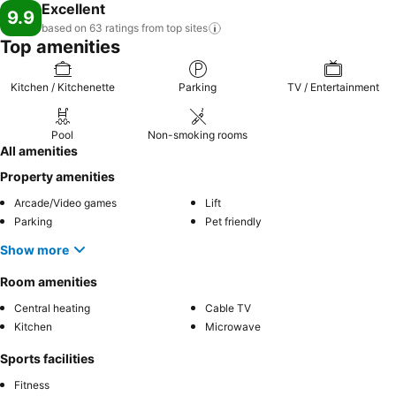
Excellent
9.9
based on 63 ratings from top
sites
Top amenities
Kitchen / Kitchenette
Parking
TV / Entertainment
Pool
Non-smoking rooms
All amenities
Property amenities
Arcade/Video games
Lift
Parking
Pet friendly
Show more
Room amenities
Central heating
Cable TV
Kitchen
Microwave
Sports facilities
Fitness