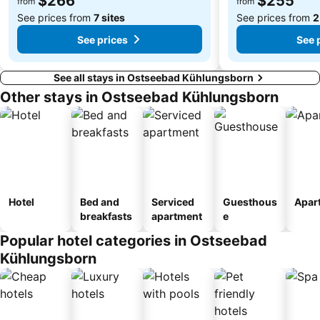
$266
$255
from
from
See prices from
7 sites
See prices from
2
See prices
See 
See all stays in Ostseebad Kühlungsborn
Other stays in Ostseebad Kühlungsborn
Hotel
Bed and
Serviced
Guesthous
Apar
breakfasts
apartment
e
Popular hotel categories in Ostseebad
Kühlungsborn