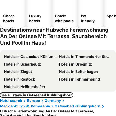
Cheap
Luxury
Hotels
Pet
Spa h
hotels
hotels
with pools
friendly
hotels
Destinations near Hübsche Ferienwohnung
An Der Ostsee Mit Terrasse, Saunabereich
Und Pool Im Haus!
Hotels in Ostseebad Kühlungsborn
Hotels in Timmendorfer Strand
Hotels in Scharbeutz
Hotels in Groemitz
Hotels in Zingst
Hotels in Boltenhagen
Hotels in Rostock
Hotels in Fehmarnsund
Hotels in Heiligenhafen
See all stays in Ostseebad Kühlungsborn
Hotel search
Europe
Germany
Mecklenburg-W. Pomerania
Ostseebad Kühlungsborn
Hübsche Ferienwohnung An Der Ostsee Mit Terrasse,
Saunabereich Und Pool Im Haus!