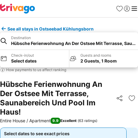
Favorites
Sign in
Me
See all stays in Ostseebad Kühlungsborn
Destination
Hübsche Ferienwohnung An Der Ostsee Mit Terrasse, Sauna
Check-in/out
Guests and rooms
Select dates
2 Guests, 1 Room
How payments to us affect ranking
Hübsche Ferienwohnung An
Der Ostsee Mit Terrasse,
Saunabereich Und Pool Im
Share
Ad
Haus!
Entire House / Apartment
9.9
Excellent
(
63 ratings
)
Select dates to see exact prices
Select dates to see exact prices